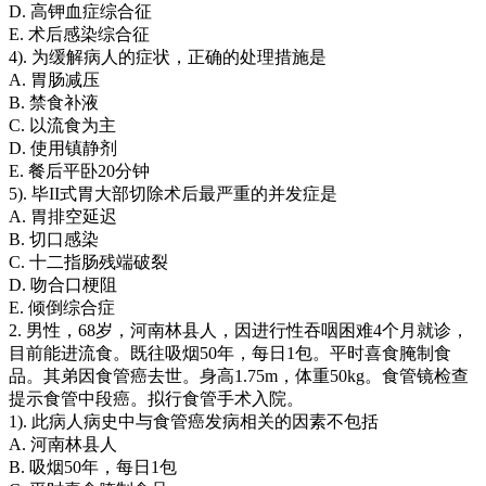
D. 高钾血症综合征
E. 术后感染综合征
4). 为缓解病人的症状，正确的处理措施是
A. 胃肠减压
B. 禁食补液
C. 以流食为主
D. 使用镇静剂
E. 餐后平卧20分钟
5). 毕II式胃大部切除术后最严重的并发症是
A. 胃排空延迟
B. 切口感染
C. 十二指肠残端破裂
D. 吻合口梗阻
E. 倾倒综合症
2. 男性，68岁，河南林县人，因进行性吞咽困难4个月就诊，
目前能进流食。既往吸烟50年，每日1包。平时喜食腌制食
品。其弟因食管癌去世。身高1.75m，体重50kg。食管镜检查
提示食管中段癌。拟行食管手术入院。
1). 此病人病史中与食管癌发病相关的因素不包括
A. 河南林县人
B. 吸烟50年，每日1包