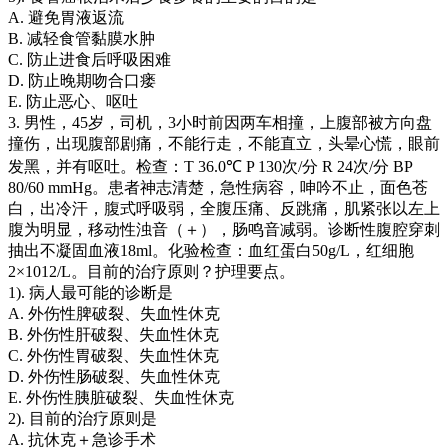
A. 避免胃液返流
B. 减轻食管黏膜水肿
C. 防止进食后呼吸困难
D. 防止晚期吻合口瘘
E. 防止恶心、呕吐
3. 男性，45岁，司机，3小时前因两车相撞，上腹部被方向盘
撞伤，出现腹部剧痛，不能行走，不能直立，头晕心慌，眼前
发黑，并有呕吐。检查：T 36.0℃ P 130次/分 R 24次/分 BP
80/60 mmHg。患者神志清楚，急性病容，呻吟不止，面色苍
白，出冷汗，腹式呼吸弱，全腹压痛、反跳痛，肌紧张以左上
腹为明显，移动性浊音（＋），肠鸣音减弱。诊断性腹腔穿刺
抽出不凝固血液18ml。化验检查：血红蛋白50g/L，红细胞
2×1012/L。目前的治疗原则？护理要点。
1). 病人最可能的诊断是
A. 外伤性脾破裂、失血性休克
B. 外伤性肝破裂、失血性休克
C. 外伤性胃破裂、失血性休克
D. 外伤性肠破裂、失血性休克
E. 外伤性胰脏破裂、失血性休克
2). 目前的治疗原则是
A. 抗休克＋急诊手术