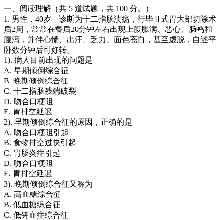
一、阅读理解（共 5 道试题，共 100 分。）
1. 男性，40岁，诊断为十二指肠溃疡，行毕Ⅱ式胃大部切除术
后2周，常常在餐后20分钟左右出现上腹胀满、恶心、肠鸣和
腹泻，并伴心慌、出汗、乏力、面色苍白，甚至虚脱，自述平
卧数分钟后可好转。
1). 病人目前出现的问题是
A. 早期倾倒综合征
B. 晚期倾倒综合征
C. 十二指肠残端破裂
D. 吻合口梗阻
E. 胃排空延迟
2). 早期倾倒综合征的原因，正确的是
A. 吻合口梗阻引起
B. 食物排空过快引起
C. 胃肠炎症引起
D. 吻合口梗阻
E. 胃排空延迟
3). 晚期倾倒综合征又称为
A. 高血糖综合征
B. 低血糖综合征
C. 低钾血症综合征