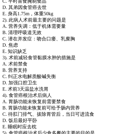
C. 平时喜食腌制食品
D. 其弟因食管癌去世
E. 身高1.75m，体重50kg
2). 此病人术前最主要的问题是
A. 营养失调：低于机体需要量
B. 清理呼吸道无效
C. 潜在并发症：吻合口瘘、乳糜胸
D. 焦虑
E. 知识缺乏
3). 术前减轻食管黏膜水肿的措施是
A. 术前禁食
B. 营养支持
C. 纠正水电解质酸碱失衡
D. 加强口腔卫生
E. 术前3天温盐水洗胃
4). 食管癌根治术后病人
A. 胃肠功能未恢复前需要禁食
B. 胃肠功能未恢复前可给予肠内营养
C. 待肛门排气、拔除胃管后，当日可进流食
D. 饭后最好平卧
E. 睡眠时应去枕
5). 食管癌根治术后少食多餐的主要的目的是