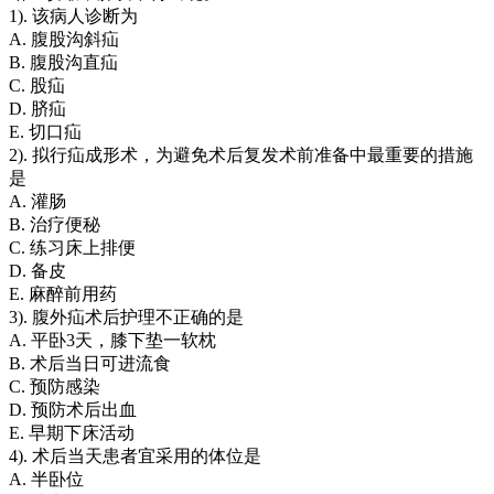
1). 该病人诊断为
A. 腹股沟斜疝
B. 腹股沟直疝
C. 股疝
D. 脐疝
E. 切口疝
2). 拟行疝成形术，为避免术后复发术前准备中最重要的措施
是
A. 灌肠
B. 治疗便秘
C. 练习床上排便
D. 备皮
E. 麻醉前用药
3). 腹外疝术后护理不正确的是
A. 平卧3天，膝下垫一软枕
B. 术后当日可进流食
C. 预防感染
D. 预防术后出血
E. 早期下床活动
4). 术后当天患者宜采用的体位是
A. 半卧位