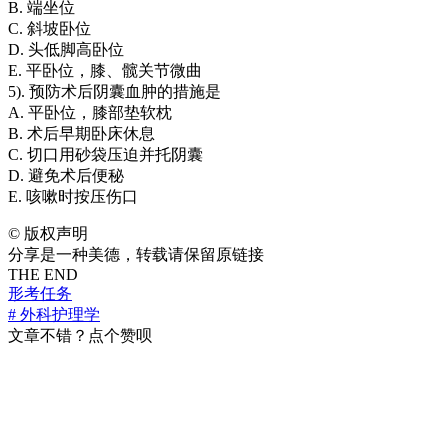
B. 端坐位
C. 斜坡卧位
D. 头低脚高卧位
E. 平卧位，膝、髋关节微曲
5). 预防术后阴囊血肿的措施是
A. 平卧位，膝部垫软枕
B. 术后早期卧床休息
C. 切口用砂袋压迫并托阴囊
D. 避免术后便秘
E. 咳嗽时按压伤口
©
版权声明
分享是一种美德，转载请保留原链接
THE END
形考任务
# 外科护理学
文章不错？点个赞呗