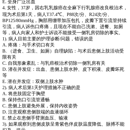
E. 全身广泛出血
4. 女性，37岁，因右乳乳腺癌在全麻下行乳腺癌改良根治术，
现为术后第1天，病人T37.4℃、P88次/分、R24次/分、
BP125/80mmHg，胸部用绷带加压包扎，皮瓣下置引流管持续
引流，病人诉伤口疼痛，且现在不能自己洗漱、进餐、如厕
等，病人向家人和护士诉说不能接受一侧乳房切除的事实。
1). 病人目前主要的护理诊断/问题，错误的是
A. 疼痛：与手术切口有关
B. （进食、卫生、如厕）自理缺陷：与术后患侧上肢活动受
限有关
C. 自我形象紊乱：与乳癌根治术切除一侧乳房有关
D. 潜在并发症：出血、患侧上肢水肿、皮下积液、皮瓣坏死
等
E. 潜在并发症：双侧上肢水肿
2). 病人术后第1天护理措施不正确的是
A. 将患肢固定于胸壁
B. 保持伤口引流管通畅
C. 患侧上肢避免外展，保持内收姿势
D. 注意观察患侧肢端的血液循环
E. 禁止在患侧手臂测血压、输液
3). 如果观察到患侧皮肤呈青紫色伴皮肤温度降低、脉搏不能