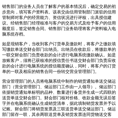
销售部门的业务人员在了解客户的基本情况后，确定交易的初
步意向，填写客户资料表。该表交由信用管制部门派驻的信用
管制师对客户的经营能力、资信状况进行评核，出具授信建
议。经销售部门经理核准与客户的交易方式及给予客户的信用
额度后，签定销售合同。销售部门业务助理将客户资料输入电
脑系统存档。
如是现销客户，当收到客户订货单及缴款时，将客户之缴款填
写缴款单送交财会部门出纳员。出纳员在收款后，将缴款单的
一联交财会部门负责收款的会计进行电脑系统缴款确认。如是
放账客户，须将已获核准的授信责任书送交财会部门负责应收
款的会计进行电脑系统的授信额度确认，同时，将客户的订货
单的一联及相应的销售合同一份转交营业管理部门。
营业管理部门的人员将电脑系统中制作的销货通知单送交储运
部门（营业管理部门、储运部门工作由一人领导）。储运部门
依据销货通知单标明的品种、数量进行备货并生成一式四联的
送货单送交财会部门。财会部门核对价格、收款金额无误后签
字并在电脑系统确认生成销货清单，据此填制销货发票并予以
记账。财会部门将销货发票及三联送货单送交储运部门。储运
部门留存一联，其余两联送货单及销货发票连同货物送交客