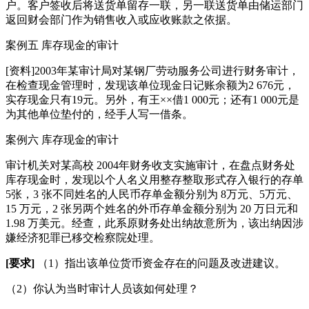
户。客户签收后将送货单留存一联，另一联送货单由储运部门
返回财会部门作为销售收入或应收账款之依据。
案例五 库存现金的审计
[资料]2003年某审计局对某钢厂劳动服务公司进行财务审计，
在检查现金管理时，发现该单位现金日记账余额为2 676元，
实存现金只有19元。另外，有王××借1 000元；还有1 000元是
为其他单位垫付的，经手人写一借条。
案例六 库存现金的审计
审计机关对某高校 2004年财务收支实施审计，在盘点财务处
库存现金时，发现以个人名义用整存整取形式存入银行的存单
5张，3 张不同姓名的人民币存单金额分别为 8万元、5万元、
15 万元，2 张另两个姓名的外币存单金额分别为 20 万日元和
1.98 万美元。经查，此系原财务处出纳故意所为，该出纳因涉
嫌经济犯罪已移交检察院处理。
[
要求]
（1）指出该单位货币资金存在的问题及改进建议。
（2）你认为当时审计人员该如何处理？