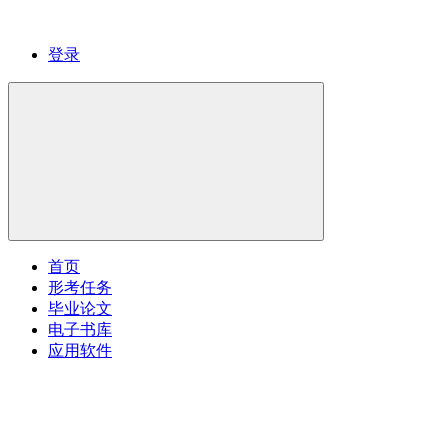
登录
首页
形考任务
毕业论文
电子书库
应用软件