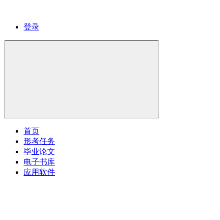
登录
首页
形考任务
毕业论文
电子书库
应用软件