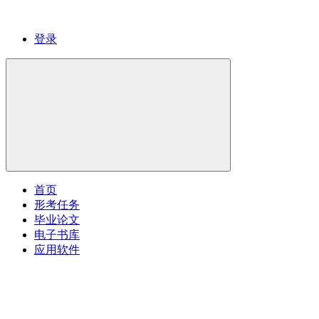
登录
首页
形考任务
毕业论文
电子书库
应用软件