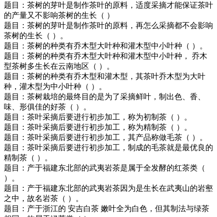
题目：茶树的芽叶是制作茶叶的原料，适度采摘才能保证茶叶
的产量又不影响茶树的生长（ ）
题目：茶树的芽叶是制作茶叶的原料，再怎么采摘都不会影响
茶树的生长（ ）。
题目：茶树的种类有乔木型大叶种和灌木型中小叶种（ ）。
题目：茶树的种类有乔木型大叶种和灌木型中小叶种， 乔木
型茶树多生长在云南地区（ ）。
题目：茶树的种类有乔木型和灌木型，其茶叶乔木型为大叶
种，灌木型为中小叶种（ ）。
题目：茶树栽培的最终目的是为了采摘鲜叶，制出色、香、
味、形俱佳的好茶（ ）。
题目：茶叶采摘后要进行初步加工，称为初制茶（ ）。
题目：茶叶采摘后要进行初步加工，称为精制茶（ ）。
题目：茶叶采摘后要进行初步加工，其产品称做毛茶（ ）。
题目：茶叶采摘后要进行初步加工，制成的毛茶就是最优良的
精制茶（ ）。
题目：产于福建东北部的武夷岩茶是属于全发酵的红茶类（
）。
题目：产于福建东北部的武夷岩茶因为是生长在武夷山的岩壑
之中，故名岩茶（ ）。
题目：产于浙江的 安吉白茶 嫩叶全为白色，但其制法与绿茶