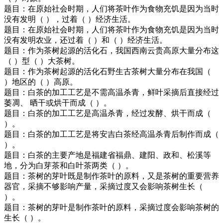
题目：在原始社会时期，人们将茶叶作为食物充饥是因为当时
没有发明（ ），过着（ ）经济生活。
题目：在原始社会时期，人们将茶叶作为食物充饥是因为当时
没有发明农业，还过着（ ）和（ ）经济生活。
题目：作为茶树起源的活化石，我国西南云贵高原大量分布这
（ ）型（ ）大茶树。
题目：作为茶树起源的活化石野生古茶树大量分布在我国（
）地区的（ ）高原。
题目：白茶的加工工艺是不需高温杀青，鲜叶采摘后直接经过
萎凋、 晒干或烘干而成（ ）。
题目：白茶的加工工艺是高温杀青，经过发酵、烘干而成（
）。
题目：白茶的加工工艺是将安吉白茶经高温杀青后制作而成（
）。
题目：白茶的主要产地是福建省福鼎、建阳、政和、松溪等
地，分为白芽茶和白叶茶两类（ ）。
题目：茶树的芽叶既是制作茶叶的原料，又是茶树的重要营养
器官，采摘不够影响产量，采摘过度又会影响茶树生长（
）。
题目：茶树的芽叶是制作茶叶的原料，采摘过度会影响茶树的
生长（ ）。