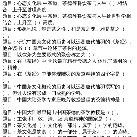
题目：心态文化层 中茶道、茶德等将饮茶与人生（ ）相结
合，上升至哲理高度。
题目：心态文化层 中茶道、茶德等将饮茶与人生处世哲学相
结合，上升至（ ）高度。
题目：形象地说，静是茶之性，和是茶之魂，雅是茶之（
）。
题目：研究中国茶文化的历史可以远溯唐代陆羽的《茶经》。
他在该书（ ）章节中论述了茶树的起源。
题目：以饮茶为主要形式的聚会称之为（ ）
题目：在《茶经》中 为饮最宜精行俭德之人 体现了陆羽的（
）精神。
题目：在《茶经》中能体现陆羽的茶道精神的四个字是（
）。
题目：中国茶文化概论的历史可以远溯唐代陆羽撰写的（
）。但过去没有形成一门成熟的学科。
题目：中国大陆茶学专家庄晚芳教授提倡的茶德精神是（
）。
题目：中国大陆最早提出中国茶德的茶学教授是（ ）。
题目：主张 和、敬、清、寂 茶道精神的国家是（ ）。
题目：茶文化是（ ）文化的一部分，属于（ ）学的范畴。
题目：茶文化是饮食（ ）的一部分，属于茶叶（ ）的范畴。