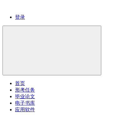
登录
首页
形考任务
毕业论文
电子书库
应用软件