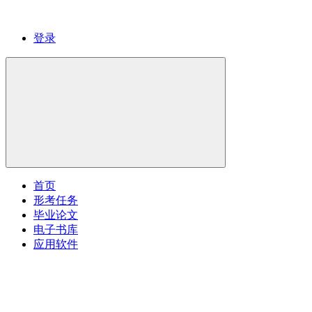
登录
首页
形考任务
毕业论文
电子书库
应用软件