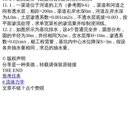
11. 1．一渠道位于河道的上方（参考图9-6），渠道和河道之
间有透水层，相距=200m，渠道右岸水深0m，河道左岸水深
为4.0m，土层渗透系数=0.001cm2/s，不透水层底坡=0.003，按
平面渗流处理，求单宽渠长的渗流量并绘制浸润线。
12. 2．如图所示为基坑排水，设4个普通完全井，圆形分布，
圆的半径为30m，井径相同为2m，含水层厚H=10m，渗透系
数=0.02cm/s，椐工程需要，基坑内中心水位降深S>3m，假设
各井抽水量相同，求总的抽水量。
©
版权声明
分享是一种美德，转载请保留原链接
THE END
形考任务
# 流体力学
文章不错？点个赞呗