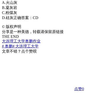
A.火山灰
B.凝灰岩
C.粉煤灰
D.硅灰正确答案：CD
©
版权声明
分享是一种美德，转载请保留原链接
THE END
大连理工大学
奥鹏作业
# 奥鹏
# 大连理工大学
文章不错？点个赞呗
点赞
0