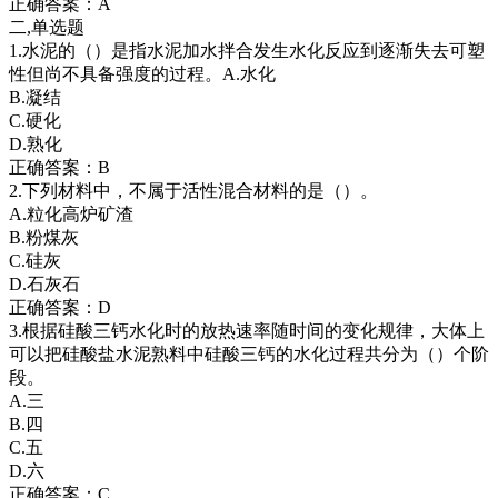
正确答案：A
二,单选题
1.水泥的（）是指水泥加水拌合发生水化反应到逐渐失去可塑
性但尚不具备强度的过程。A.水化
B.凝结
C.硬化
D.熟化
正确答案：B
2.下列材料中，不属于活性混合材料的是（）。
A.粒化高炉矿渣
B.粉煤灰
C.硅灰
D.石灰石
正确答案：D
3.根据硅酸三钙水化时的放热速率随时间的变化规律，大体上
可以把硅酸盐水泥熟料中硅酸三钙的水化过程共分为（）个阶
段。
A.三
B.四
C.五
D.六
正确答案：C