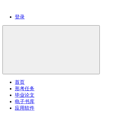
登录
首页
形考任务
毕业论文
电子书库
应用软件