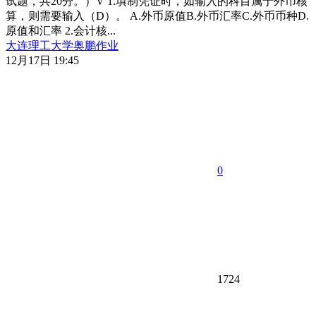
试题，共20分。）V 1.填制凭证时，如输入的科目属于外币核
算，则需要输入（D）。 A.外币原值B.外币汇率C.外币币种D.
原值和汇率 2.会计核...
大连理工大学
奥鹏作业
12月17日 19:45
0
1724