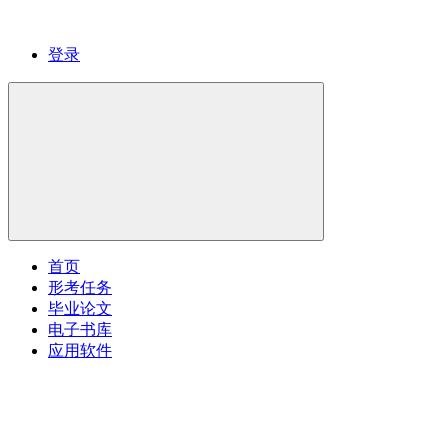
登录
首页
形考任务
毕业论文
电子书库
应用软件