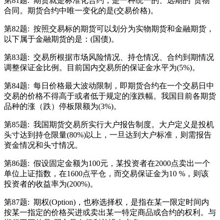
第81题:
期货就是标准化合约，是一种统一的、远期的“货物”
合同。期货合约中唯一变化的是(交易价格)。
第82题:
按照交易标的期货可以划分为实物期货和金融期货，
以下属于金融期货的是：(国债)。
第83题:
交易所根据市场风险情况、持仓情况、合约到期情况
调整保证金比例。目前国内交易所的保证金水平为(5%)。
第84题:
每日价格最大波动限制，即期货合约在一个交易日中
交易的价格不得高于或者低于规定的涨跌幅。我国目前各期货
品种的涨（跌）停板限额为(3%)。
第85题:
我国期货交易所实行大户报告制度。大户定义是投机
头寸达到持仓限量(80%)以上，一旦达到大户标准，则需报告
资金情况和头寸情况。
第86题:
假设固定金额为100元，某投资者在2000点卖出一个
单位上证指数，在1600点平仓，而交易保证金为10 %，则该
投资者的收益率为(200%)。
第87题:
期权(Option)，也称选择权，是指在某一限定时间内
按某一指定的价格买进或卖出某一特定商品或合约的权利。与