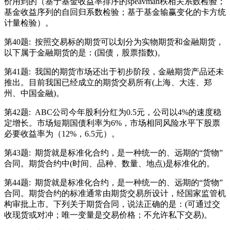
价用到的（基于基金收益率排序的speavman秩相关系数检验；
基金收益序列的自回归系数检验；基于基金输赢变化的卡方统
计量检验）。
第40题:
按照交易标的期货可以划分为实物期货和金融期货，
以下属于金融期货的是：(国债，股票指数)。
第41题:
我国的期货市场还出于初步阶段，金融期货产品还未
推出。目前我国已经成立的期货交易所有(上海、大连、郑
州、中国金融)。
第42题:
ABC公司今年股利分红为0.5元，公司以4%的速度稳
定增长。市场短期国债利率为6%，市场相同风险水平下股票
必要收益率为（12%，6.5元）。
第43题:
期货就是标准化合约，是一种统一的、远期的“货物”
合同。期货合约中(时间、品种、数量、地点)是标准化的。
第44题:
期货就是标准化合约，是一种统一的、远期的“货物”
合同。期货合约的标准通常由期货交易所设计，经国家监管机
构审批上市。下列关于期货合同，说法正确的是：(可通过交
收现货或对冲；唯一变量是交易价格；不允许私下交易)。