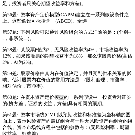
足；投资者只关心期望收益率和方差)。
第56题:
资本资产定价模型(CAPM)建立在一系列假设条件之
上。这些假设可概括为：(ABCD)。全选
第57题:
下列风险可以通过风险组合的方式消除的是：(个别--
-，非系统---)。
第58题:
某股票β值为2，无风险收益率为4%，市场收益率为
12%，如果该股票的期望收益率为18%，那么该股票价格(高估
2%，Ai为2%)。
第59题:
股票价格由其内在价值决定，并且受到供求关系的影
响。估计股票内在价值的常用方法是：(股利贴现，市盈率，
相对估价，市净率)。
第60题:
在资本资产定价模型的一系列假设中，投资者对证券
的(协方差，证券的收益，方差)具有相同的预期。
第61题:
资本市场线(CML)以预期收益和标准差为坐标轴的图
面上，表示风险资产的最优组合与一种无风险资产再组合的组
合线。资本市场线方程中包括的参数有：(无风险利率，期望
收益率，标准差)。