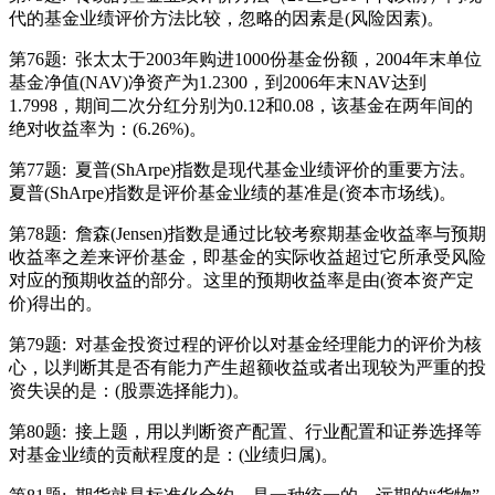
代的基金业绩评价方法比较，忽略的因素是(风险因素)。
第76题:
张太太于2003年购进1000份基金份额，2004年末单位
基金净值(NAV)净资产为1.2300，到2006年末NAV达到
1.7998，期间二次分红分别为0.12和0.08，该基金在两年间的
绝对收益率为：(6.26%)。
第77题:
夏普(ShArpe)指数是现代基金业绩评价的重要方法。
夏普(ShArpe)指数是评价基金业绩的基准是(资本市场线)。
第78题:
詹森(Jensen)指数是通过比较考察期基金收益率与预期
收益率之差来评价基金，即基金的实际收益超过它所承受风险
对应的预期收益的部分。这里的预期收益率是由(资本资产定
价)得出的。
第79题:
对基金投资过程的评价以对基金经理能力的评价为核
心，以判断其是否有能力产生超额收益或者出现较为严重的投
资失误的是：(股票选择能力)。
第80题:
接上题，用以判断资产配置、行业配置和证券选择等
对基金业绩的贡献程度的是：(业绩归属)。