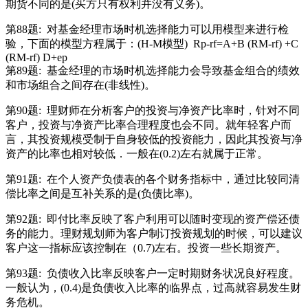
期货不同的是(买方只有权利并没有义务)。
第88题:
对基金经理市场时机选择能力可以用模型来进行检
验，下面的模型方程属于：(H-M模型)
Rp-rf=A+B (RM-rf) +C
(RM-rf) D+ep
第89题:
基金经理的市场时机选择能力会导致基金组合的绩效
和市场组合之间存在(非线性)。
第90题:
理财师在分析客户的投资与净资产比率时，针对不同
客户，投资与净资产比率合理程度也会不同。就年轻客户而
言，其投资规模受制于自身较低的投资能力，因此其投资与净
资产的比率也相对较低．一般在(0.2)左右就属于正常。
第91题:
在个人资产负债表的各个财务指标中，通过比较同清
偿比率之间是互补关系的是(负债比率)。
第92题:
即付比率反映了客户利用可以随时变现的资产偿还债
务的能力。理财规划师为客户制订投资规划的时候，可以建议
客户这一指标应该控制在（0.7)左右。投资一些长期资产。
第93题:
负债收入比率反映客户一定时期财务状况良好程度。
一般认为，(0.4)是负债收入比率的临界点，过高就容易发生财
务危机。