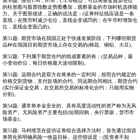
第50题:
按照T-M，H-M，C-L等模型，可以将基金股票仓位
的柱形图与股票指数走势图叠加，观察基金的市场时机选择能
力。关于图形描述，正确的说法是：(证券特征线应该是一条
直线；在熊市时减少仓位，直线会变成凹的；在牛市时增加仓
位，直线会变面凸的)。
第51题:
期货市场在我国正处于快速发展阶段，下列哪些期货
品种在我国目前期货市场上存在交易的(棉花、铜铝、大豆)。
第52题:
下列属于期货合约的组成要素的有：(交易品种，最
小变动价位，每日价格最大波动限制)。
第53题:
远期合约是双方在将来的一定时间，按照合约规定的
价格交割货物，支付款项的合约。同远期合同相比，期货合约
(实行保证金交易，在交易所交易的标准化合约；只能用实物
分割)。
第54题:
通常将本金安全的、具有高度流动性的资产称为无风
险资产。无风险资产主要包括(短期回购，央行票据，货币市
场基金)。
第55题:
马柯维茨在提供证券组合选择方法时，首先通过假设
来简化和明确风险一收益目标。这些假设是：(投资者不知