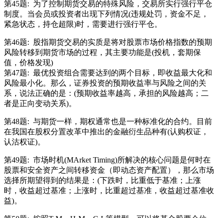
第45题:
为了控制期货交易的特殊风险，交易所实行强行平仓
制度。当会员或投资者出现下列情况(违规处罚，资金不足，
紧急状态，持仓超限)时，需要进行强行平仓。
第46题:
股指期货交易的实质是将对股票市场价格指数的预期
风险转移到期货市场的过程，其主要功能是(投机，套期保
值，价格发现)
第47题:
最优投资组合需要达到的两个目标，即收益最大化和
风险最小化。那么，证券投资的预期收益率与风险之间的关
系，说法正确的是：(预期收益率越高，承担的风险越高；二
者是正向变动关系)。
第48题:
与期货一样，期权通常也是一种标准化的合约。目前
在我国在股权分置改革中推出的金融衍生品种有(认购权证，
认沽权证)。
第49题:
市场时机(MArket Timing)所解决的核心问题是何时在
股票和安全资产之间转移资金（即动态资产配置），那么市场
选择所期望得到的结果是：(下跌时，比重低于基准；上涨
时，收益超过基准；上涨时，比重超过基准，收益超过基准收
益)。