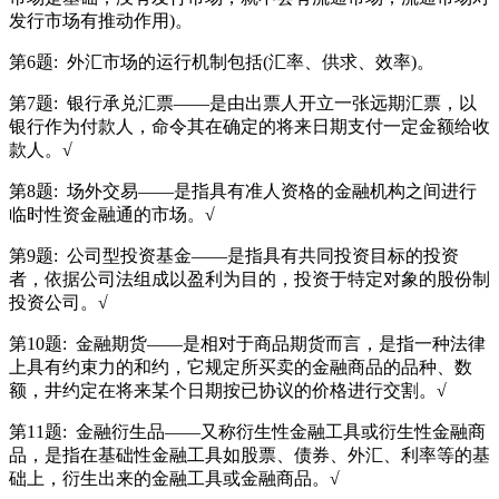
发行市场有推动作用)。
第6题:
外汇市场的运行机制包括(汇率、供求、效率)。
第7题:
银行承兑汇票——是由出票人开立一张远期汇票，以
银行作为付款人，命令其在确定的将来日期支付一定金额给收
款人。√
第8题:
场外交易——是指具有准人资格的金融机构之间进行
临时性资金融通的市场。√
第9题:
公司型投资基金——是指具有共同投资目标的投资
者，依据公司法组成以盈利为目的，投资于特定对象的股份制
投资公司。√
第10题:
金融期货——是相对于商品期货而言，是指一种法律
上具有约束力的和约，它规定所买卖的金融商品的品种、数
额，井约定在将来某个日期按已协议的价格进行交割。√
第11题:
金融衍生品——又称衍生性金融工具或衍生性金融商
品，是指在基础性金融工具如股票、债券、外汇、利率等的基
础上，衍生出来的金融工具或金融商品。√