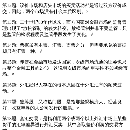
第12题:
议价市场和店头市场的买卖活动都是通过双方议价成
交，因此，两个市场没有什么本质区别。×
第13题:
二十世纪80年代以来，西方国家对金融市场的监督管
理出现了“放松管制”的较大转变。放松管制并非不要监管，只
是监管的松紧程度及监管手段发生了变化。√
第14题:
票据虽有本票、汇票、支票之分，但需要承兑的票据
却只有汇票一种。√
第15题:
即使在金融市场发达国家，次级市场流通的证券也只
占整个金融工具的2／3，这说明次级市场的重要性不如初级市
场。×
第16题:
外汇经纪人存在的根本原因在于外汇汇率的频繁波
动。√
第17题:
篮筹股：又称热门股，是指那些规模庞大、经营良
好、收益丰厚的大公司发行的股票。√
第18题:
套汇交易：是指利用两个或两个以上外汇市场上某些
货币的汇率差异进行外汇买卖，从中套取差价利润的交易方