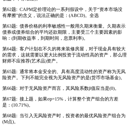
第62题:
CAPM定价理论的一系列假设中，关于“资本市场没
有摩擦”的含义，说法正确的是：(ABCD)。全选
第63题:
债券价格的利率敏感性一般用久期来衡量。久期表示
债券或债券组合的平均还款期限，主要受三个主要因素的影
响：(到期收益率，到期时间，息票利率)。
第64题:
客户计划在不久的将来装修房屋，对于现金具有较大
的需求，这就需要以更大比例投资于流动性高的资产，那么理
财师不应推荐(艺术品)资产。
第65题:
通常将本金安全的、具有高度流动性的资产称为无风
险资产。下列不能完全视为无风险资产的是(货币市场基金)。
第66题:
对于无风险资产而言，其风险系数β值应当是(0)。
第67题:
接上题，如果σp=15%，计算整个资产组合的方差
是：(10.71%)。
第68题:
当引入无风险资产时，投资者的最优风险资产组合为
(M点)。