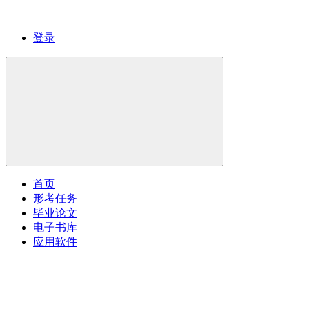
登录
首页
形考任务
毕业论文
电子书库
应用软件