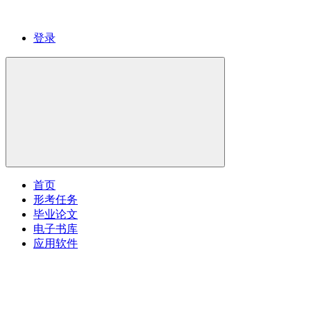
登录
首页
形考任务
毕业论文
电子书库
应用软件