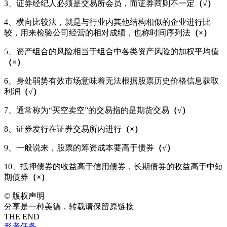
3、证券经纪人必须是交易所会员，而证券商则不一定
（
√）
4、横向比较法，就是与行业内其他结构相似的企业进行比
较，用来检验公司经营的相对成绩，也称时间序列法
（×）
5、资产组合的风险相当于组合中各类资产风险的加权平均值
（×）
6、身处弱势有效市场意味着无法根据股票历史价格信息获取
利润
（
√）
7、通常称为“买空卖空”的交易指的是期货交易
（
√）
8、证券发行在证券交易所内进行
（×）
9、一般说来，股票的筹资成本要高于债券
（
√）
10、抵押债券的收益高于信用债券，长期债券的收益高于中短
期债券
（×）
©
版权声明
分享是一种美德，转载请保留原链接
THE END
形考任务