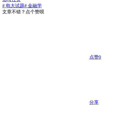
# 电大试题
# 金融学
文章不错？点个赞呗
点赞
0
分享