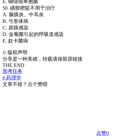
E. 铜绿假单胞菌
50. 磺胺嘧啶不用于治疗
A. 脑膜炎、中耳炎
B. 弓形体病
C. 尿路感染
D. 金葡菌引起的呼吸道感染
E. 奴卡菌病
©
版权声明
分享是一种美德，转载请保留原链接
THE END
形考任务
# 药理学
文章不错？点个赞呗
点赞
0