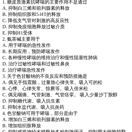
1. 糖皮质激素抗哮喘的主要作用不是通过
A. 抑制白三烯和前列腺素的释放
B. 抑制组织胺和5-HT的释放
C. 降低支气管对刺激的高反应性
D. 抑制免疫细胞释放过敏介质
E. 抑制H1受体
2. 氨茶碱主要用于
A. 用于哮喘的急性发作
B. 长期应用，预防哮喘发作
C. 各种慢性哮喘的维持治疗和慢性阻塞性肺病
D. 治疗过敏性哮喘和过敏性鼻炎
E. 治疗哮喘急性发作
3. 关于色甘酸钠的不良反应和预防措施是
A. 偶见手指震颤，过量致心律失常。吸入可的松
B. 心悸、心律失常、惊厥等。吸入倍米松
C. 偶见咽痛、气管刺激、气管痉挛。 吸入少量沙丁胺醇
D. 抑制糖代谢。吸入抗生素
E. 抑制水盐代谢。吸入抗炎药
4. 色甘酸钠可用于哮喘，部分是由于
A. 增加白三烯和前列腺素的释放
B. 增加组织胺释放
C. 抑制感觉神经末梢释放多种刺激因子、抑制肥大细胞脱颗