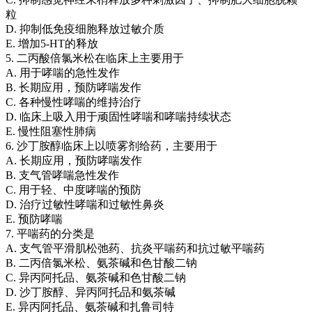
粒
D. 抑制低免疫细胞释放过敏介质
E. 增加5-HT的释放
5. 二丙酸倍氯米松在临床上主要用于
A. 用于哮喘的急性发作
B. 长期应用，预防哮喘发作
C. 各种慢性哮喘的维持治疗
D. 临床上吸入用于顽固性哮喘和哮喘持续状态
E. 慢性阻塞性肺病
6. 沙丁胺醇临床上以喷雾剂给药，主要用于
A. 长期应用，预防哮喘发作
B. 支气管哮喘急性发作
C. 用于轻、中度哮喘的预防
D. 治疗过敏性哮喘和过敏性鼻炎
E. 预防哮喘
7. 平喘药的分类是
A. 支气管平滑肌松弛药、抗炎平喘药和抗过敏平喘药
B. 二丙倍氯米松、氨茶碱和色甘酸二钠
C. 异丙阿托品、氨茶碱和色甘酸二钠
D. 沙丁胺醇、异丙阿托品和氨茶碱
E. 异丙阿托品、氨茶碱和扎鲁司特