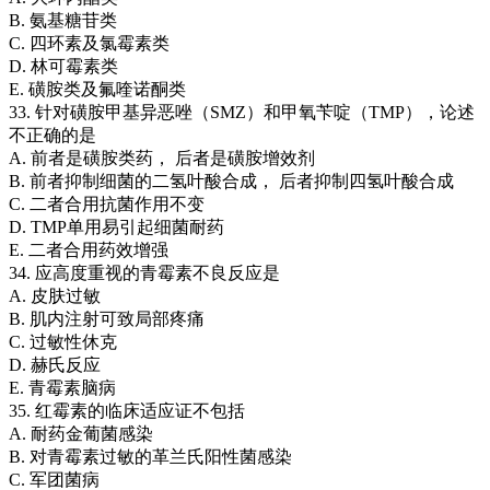
B. 氨基糖苷类
C. 四环素及氯霉素类
D. 林可霉素类
E. 磺胺类及氟喹诺酮类
33. 针对磺胺甲基异恶唑（SMZ）和甲氧苄啶（TMP），论述
不正确的是
A. 前者是磺胺类药， 后者是磺胺增效剂
B. 前者抑制细菌的二氢叶酸合成， 后者抑制四氢叶酸合成
C. 二者合用抗菌作用不变
D. TMP单用易引起细菌耐药
E. 二者合用药效增强
34. 应高度重视的青霉素不良反应是
A. 皮肤过敏
B. 肌内注射可致局部疼痛
C. 过敏性休克
D. 赫氏反应
E. 青霉素脑病
35. 红霉素的临床适应证不包括
A. 耐药金葡菌感染
B. 对青霉素过敏的革兰氏阳性菌感染
C. 军团菌病