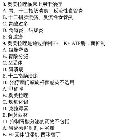
8. 奥美拉唑临床上用于治疗
A. 胃、十二指肠溃疡，反流性食管炎
B. 十二指肠溃疡、反流性食管炎
C. 胃酸过多
D. 食道炎、结肠炎
E. 食道癌
9. 奥美拉唑是通过抑制H+、K+-ATP酶，而抑制
A. 组胺释放
B. 胃酸分泌
C. M受体
D. 胃溃疡
E. 十二指肠溃疡
10. 治疗幽门螺旋杆菌感染不选用
A. 甲硝唑
B. 奥美拉唑
C. 氢氧化铝
D. 克拉霉素
E. 阿莫西林
11. 抑制胃酸分泌的药物不包括
A. 胃泌素抑制剂 丙谷胺
B. H2受体阻滞剂 西咪替丁