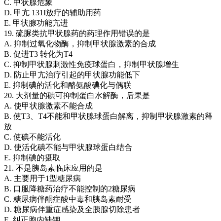
C. 甲状腺危象
D. 甲亢 131I放疗的辅助用药
E. 甲状腺功能亢进
19. 硫脲类抗甲状腺药的药理作用错误的是
A. 抑制过氧化物酶，抑制甲状腺激素的合成
B. 促进T3 转化为T4
C. 抑制甲状腺刺激性免疫球蛋白，抑制甲状腺增生
D. 防止甲亢治疗引起的甲状腺功能低下
E. 抑制碘的活化和酪氨酸碘化与偶联
20. 大剂量的碘可抑制蛋白水解酶，后果是
A. 使甲状腺激素不能合成
B. 使T3、T4不能和甲状腺球蛋白解离，抑制甲状腺激素的释
放
C. 使碘不能活化
D. 使活化碘不能与甲状腺球蛋白结合
E. 抑制碘的摄取
21. 不是胰岛素临床应用的是
A. 主要用于1型糖尿病
B. 口服降糖药治疗不能控制的2糖尿病
C. 糖尿病伴酮症酸中毒和胰岛素耐受
D. 糖尿病伴重症感染及全胰腺切除患者
E. 纠正胞内缺钾