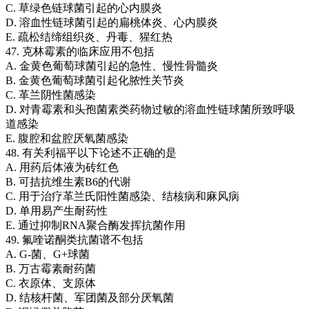
C. 草绿色链球菌引起的心内膜炎
D. 溶血性链球菌引起的扁桃体炎、心内膜炎
E. 疏松结缔组织炎、丹毒、猩红热
47. 克林霉素的临床应用不包括
A. 金黄色葡萄球菌引起的急性、慢性骨髓炎
B. 金黄色葡萄球菌引起化脓性关节炎
C. 革兰阴性菌感染
D. 对青霉素和头孢菌素类药物过敏的溶血性链球菌所致呼吸
道感染
E. 腹腔和盆腔厌氧菌感染
48. 有关利福平以下论述不正确的是
A. 用药后体液为砖红色
B. 可拮抗维生素B6的代谢
C. 用于治疗革兰氏阳性菌感染、结核病和麻风病
D. 单用易产生耐药性
E. 通过抑制RNA聚合酶发挥抗菌作用
49. 氟喹诺酮类抗菌谱不包括
A. G-菌、G+球菌
B. 万古霉素耐药菌
C. 衣原体、支原体
D. 结核杆菌、军团菌及部分厌氧菌