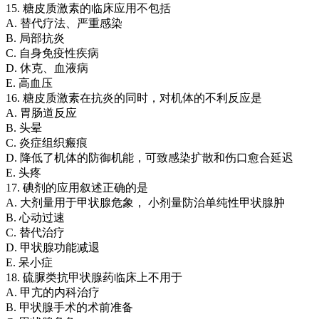
15. 糖皮质激素的临床应用不包括
A. 替代疗法、严重感染
B. 局部抗炎
C. 自身免疫性疾病
D. 休克、血液病
E. 高血压
16. 糖皮质激素在抗炎的同时，对机体的不利反应是
A. 胃肠道反应
B. 头晕
C. 炎症组织瘢痕
D. 降低了机体的防御机能，可致感染扩散和伤口愈合延迟
E. 头疼
17. 碘剂的应用叙述正确的是
A. 大剂量用于甲状腺危象， 小剂量防治单纯性甲状腺肿
B. 心动过速
C. 替代治疗
D. 甲状腺功能减退
E. 呆小症
18. 硫脲类抗甲状腺药临床上不用于
A. 甲亢的内科治疗
B. 甲状腺手术的术前准备