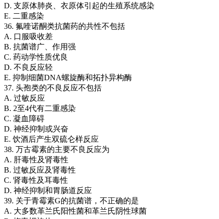
D. 支原体肺炎、衣原体引起的生殖系统感染
E. 二重感染
36. 氟喹诺酮类抗菌药的共性不包括
A. 口服吸收差
B. 抗菌谱广、作用强
C. 药动学性质优良
D. 不良反应轻
E. 抑制细菌DNA螺旋酶和拓扑异构酶
37. 头孢类的不良反应不包括
A. 过敏反应
B. 2至4代有二重感染
C. 凝血障碍
D. 神经抑制或兴奋
E. 饮酒后产生双硫仑样反应
38. 万古霉素的主要不良反应为
A. 肝毒性及肾毒性
B. 过敏反应及肾毒性
C. 肾毒性及耳毒性
D. 神经抑制和胃肠道反应
39. 关于青霉素G的抗菌谱，不正确的是
A. 大多数革兰氏阳性菌和革兰氏阴性球菌