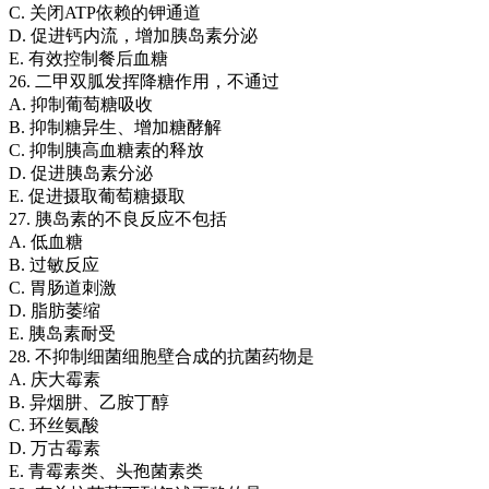
C. 关闭ATP依赖的钾通道
D. 促进钙内流，增加胰岛素分泌
E. 有效控制餐后血糖
26. 二甲双胍发挥降糖作用，不通过
A. 抑制葡萄糖吸收
B. 抑制糖异生、增加糖酵解
C. 抑制胰高血糖素的释放
D. 促进胰岛素分泌
E. 促进摄取葡萄糖摄取
27. 胰岛素的不良反应不包括
A. 低血糖
B. 过敏反应
C. 胃肠道刺激
D. 脂肪萎缩
E. 胰岛素耐受
28. 不抑制细菌细胞壁合成的抗菌药物是
A. 庆大霉素
B. 异烟肼、乙胺丁醇
C. 环丝氨酸
D. 万古霉素
E. 青霉素类、头孢菌素类