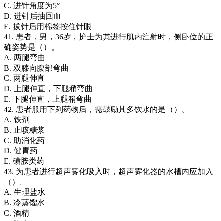
C. 进针角度为5°
D. 进针后抽回血
E. 拔针后用棉签按住针眼
41. 患者，男，36岁，护士为其进行肌内注射时，侧卧位的正
确姿势是（）。
A. 两腿弯曲
B. 双膝向腹部弯曲
C. 两腿伸直
D. 上腿伸直，下腿稍弯曲
E. 下腿伸直，上腿稍弯曲
42. 患者服用下列药物后，需鼓励其多饮水的是（）。
A. 铁剂
B. 止咳糖浆
C. 助消化药
D. 健胃药
E. 磺胺类药
43. 为患者进行超声雾化吸入时，超声雾化器的水槽内应加入
（）。
A. 生理盐水
B. 冷蒸馏水
C. 酒精