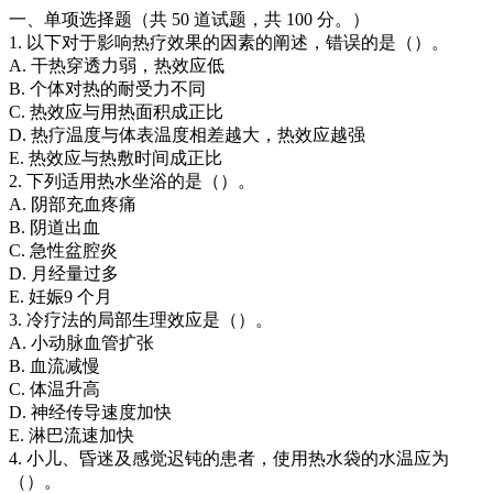
一、单项选择题（共 50 道试题，共 100 分。）
1. 以下对于影响热疗效果的因素的阐述，错误的是（）。
A. 干热穿透力弱，热效应低
B. 个体对热的耐受力不同
C. 热效应与用热面积成正比
D. 热疗温度与体表温度相差越大，热效应越强
E. 热效应与热敷时间成正比
2. 下列适用热水坐浴的是（）。
A. 阴部充血疼痛
B. 阴道出血
C. 急性盆腔炎
D. 月经量过多
E. 妊娠9 个月
3. 冷疗法的局部生理效应是（）。
A. 小动脉血管扩张
B. 血流减慢
C. 体温升高
D. 神经传导速度加快
E. 淋巴流速加快
4. 小儿、昏迷及感觉迟钝的患者，使用热水袋的水温应为
（）。