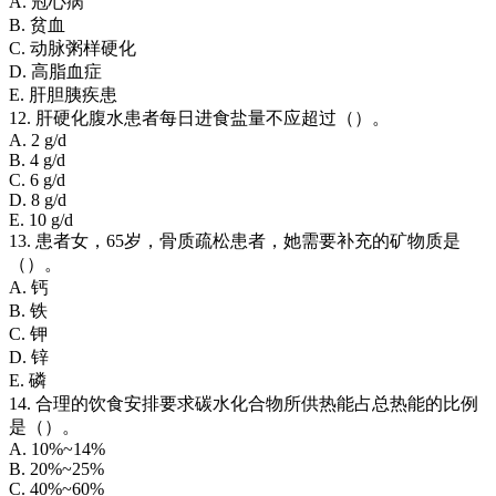
A. 冠心病
B. 贫血
C. 动脉粥样硬化
D. 高脂血症
E. 肝胆胰疾患
12. 肝硬化腹水患者每日进食盐量不应超过（）。
A. 2 g/d
B. 4 g/d
C. 6 g/d
D. 8 g/d
E. 10 g/d
13. 患者女，65岁，骨质疏松患者，她需要补充的矿物质是
（）。
A. 钙
B. 铁
C. 钾
D. 锌
E. 磷
14. 合理的饮食安排要求碳水化合物所供热能占总热能的比例
是（）。
A. 10%~14%
B. 20%~25%
C. 40%~60%