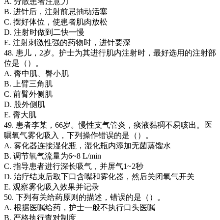
A. 分散患者注意力
B. 进针后，注射前忌抽动活塞
C. 摆好体位，使患者肌肉放松
D. 注射时做到二快一慢
E. 注射刺激性强的药物时，进针要深
48. 患儿，2岁。护士为其进行肌内注射时，最好选用的注射部
位是（）。
A. 臀中肌、臀小肌
B. 上臂三角肌
C. 前臂外侧肌
D. 股外侧肌
E. 臀大肌
49. 患者李某，66岁。慢性支气管炎，痰液黏稠不易咳出。医
嘱氧气雾化吸入，下列操作错误的是（）。
A. 雾化器连接湿化瓶，湿化瓶内添加无菌蒸馏水
B. 调节氧气流量为6~8 L/min
C. 指导患者进行深长吸气，并屏气1~2秒
D. 治疗结束后取下口含嘴和雾化器，然后关闭氧气开关
E. 观察雾化吸入效果并记录
50. 下列有关给药原则的描述，错误的是（）。
A. 根据医嘱给药，护士一般不执行口头医嘱
B. 严格执行查对制度