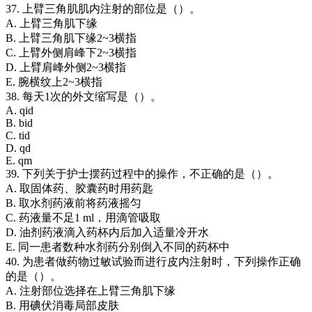
37. 上臂三角肌肌内注射的部位是（）。
A. 上臂三角肌下缘
B. 上臂三角肌下缘2~3横指
C. 上臂外侧肩峰下2~3横指
D. 上臂肩峰外侧2~3横指
E. 腕横纹上2~3横指
38. 每天1次的外文缩写是（）。
A. qid
B. bid
C. tid
D. qd
E. qm
39. 下列关于护士摆药过程中的操作，不正确的是（）。
A. 取固体药、胶囊药时用药匙
B. 取水剂药液前将药液摇匀
C. 药液量不足1 ml，用滴管吸取
D. 油剂药液滴入药杯内后加入适量冷开水
E. 同一患者数种水剂药分别倒入不同的药杯中
40. 为患者做药物过敏试验而进行皮内注射时，下列操作正确
的是（）。
A. 注射部位选择在上臂三角肌下缘
B. 用碘伏消毒局部皮肤