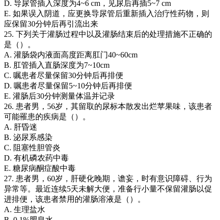
D. 导尿管插入深度为4~6 cm，见尿后再插5~7 cm
E. 如果误入阴道，应更换导尿管后重新插入治疗性药物，则
应保留30分钟后再引流出来
25. 下列关于灌肠过程中以及灌肠结束后的处理措施不正确的
是（）。
A. 灌肠袋内液面高度距离肛门40~60cm
B. 肛管插入直肠深度为7~10cm
C. 嘱患者尽量保留30分钟后再排便
D. 嘱患者尽量保留5~10分钟后再排便
E. 灌肠后30分钟测量体温并记录
26. 患者男，56岁，其留取的尿标本散发出烂苹果味，该患者
可能罹患的疾病是（）。
A. 肝昏迷
B. 泌尿系感染
C. 阻塞性胆管炎
D. 有机磷农药中毒
E. 糖尿病酮症酸中毒
27. 患者男，60岁，肝硬化晚期，谵妄，时有意识障碍、行为
异常等。最近连续5天未解大便，准备行小量不保留灌肠以促
进排便，该患者禁用的灌肠溶液是（）。
A. 生理盐水
B. 0.1%肥皂水