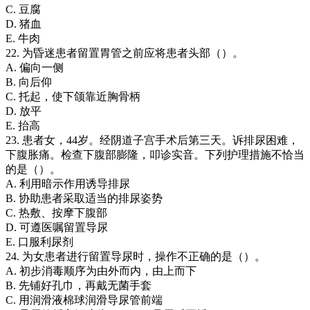
C. 豆腐
D. 猪血
E. 牛肉
22. 为昏迷患者留置胃管之前应将患者头部（）。
A. 偏向一侧
B. 向后仰
C. 托起，使下颌靠近胸骨柄
D. 放平
E. 抬高
23. 患者女，44岁。经阴道子宫手术后第三天。诉排尿困难，
下腹胀痛。检查下腹部膨隆，叩诊实音。下列护理措施不恰当
的是（）。
A. 利用暗示作用诱导排尿
B. 协助患者采取适当的排尿姿势
C. 热敷、按摩下腹部
D. 可遵医嘱留置导尿
E. 口服利尿剂
24. 为女患者进行留置导尿时，操作不正确的是（）。
A. 初步消毒顺序为由外而内，由上而下
B. 先铺好孔巾，再戴无菌手套
C. 用润滑液棉球润滑导尿管前端