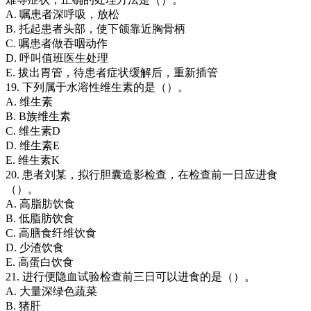
A. 嘱患者深呼吸，放松
B. 托起患者头部，使下颌靠近胸骨柄
C. 嘱患者做吞咽动作
D. 呼叫值班医生处理
E. 拔出胃管，待患者症状缓解后，重新插管
19. 下列属于水溶性维生素的是（）。
A. 维生素
B. B族维生素
C. 维生素D
D. 维生素E
E. 维生素K
20. 患者刘某，拟行胆囊造影检查，在检查前一日应进食
（）。
A. 高脂肪饮食
B. 低脂肪饮食
C. 高膳食纤维饮食
D. 少渣饮食
E. 高蛋白饮食
21. 进行便隐血试验检查前三日可以进食的是（）。
A. 大量深绿色蔬菜
B. 猪肝