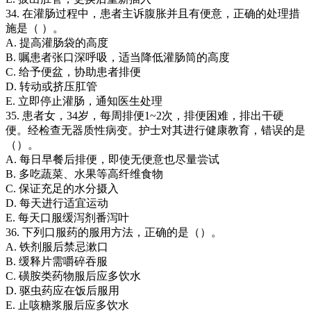
34. 在灌肠过程中，患者主诉腹胀并且有便意，正确的处理措
施是（ ）。
A. 提高灌肠袋的高度
B. 嘱患者张口深呼吸，适当降低灌肠筒的高度
C. 给予便盆，协助患者排便
D. 转动或挤压肛管
E. 立即停止灌肠，通知医生处理
35. 患者女，34岁，每周排便1~2次，排便困难，排出干硬
便。经检查无器质性病变。护士对其进行健康教育，错误的是
（）。
A. 每日早餐后排便，即使无便意也尽量尝试
B. 多吃蔬菜、水果等高纤维食物
C. 保证充足的水分摄入
D. 每天进行适宜运动
E. 每天口服缓泻剂番泻叶
36. 下列口服药的服用方法，正确的是（）。
A. 铁剂服后禁忌漱口
B. 缓释片需嚼碎吞服
C. 磺胺类药物服后应多饮水
D. 驱虫药应在饭后服用
E. 止咳糖浆服后应多饮水