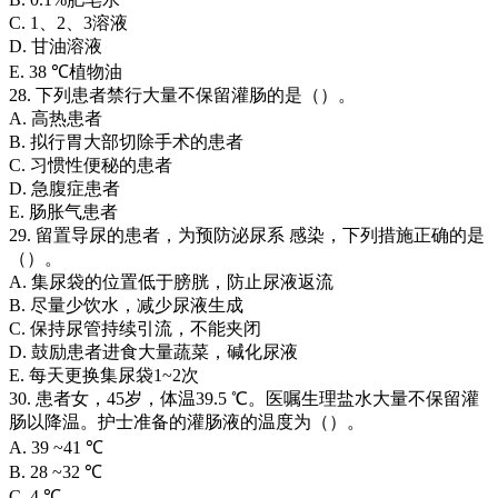
C. 1、2、3溶液
D. 甘油溶液
E. 38 ℃植物油
28. 下列患者禁行大量不保留灌肠的是（）。
A. 高热患者
B. 拟行胃大部切除手术的患者
C. 习惯性便秘的患者
D. 急腹症患者
E. 肠胀气患者
29. 留置导尿的患者，为预防泌尿系 感染，下列措施正确的是
（）。
A. 集尿袋的位置低于膀胱，防止尿液返流
B. 尽量少饮水，减少尿液生成
C. 保持尿管持续引流，不能夹闭
D. 鼓励患者进食大量蔬菜，碱化尿液
E. 每天更换集尿袋1~2次
30. 患者女，45岁，体温39.5 ℃。医嘱生理盐水大量不保留灌
肠以降温。护士准备的灌肠液的温度为（）。
A. 39 ~41 ℃
B. 28 ~32 ℃
C. 4 ℃