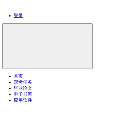
登录
首页
形考任务
毕业论文
电子书库
应用软件