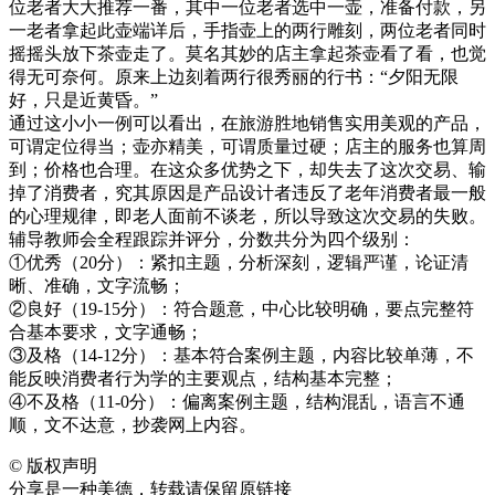
位老者大大推荐一番，其中一位老者选中一壶，准备付款，另
一老者拿起此壶端详后，手指壶上的两行雕刻，两位老者同时
摇摇头放下茶壶走了。莫名其妙的店主拿起茶壶看了看，也觉
得无可奈何。原来上边刻着两行很秀丽的行书：“夕阳无限
好，只是近黄昏。”
通过这小小一例可以看出，在旅游胜地销售实用美观的产品，
可谓定位得当；壶亦精美，可谓质量过硬；店主的服务也算周
到；价格也合理。在这众多优势之下，却失去了这次交易、输
掉了消费者，究其原因是产品设计者违反了老年消费者最一般
的心理规律，即老人面前不谈老，所以导致这次交易的失败。
辅导教师会全程跟踪并评分，分数共分为四个级别：
①优秀（20分）：紧扣主题，分析深刻，逻辑严谨，论证清
晰、准确，文字流畅；
②良好（19-15分）：符合题意，中心比较明确，要点完整符
合基本要求，文字通畅；
③及格（14-12分）：基本符合案例主题，内容比较单薄，不
能反映消费者行为学的主要观点，结构基本完整；
④不及格（11-0分）：偏离案例主题，结构混乱，语言不通
顺，文不达意，抄袭网上内容。
©
版权声明
分享是一种美德，转载请保留原链接