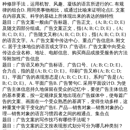
种修辞手法，运用机智、风趣、凝练的语言所进行的C. 有规
律的组合D. 用同类事物相比，或通过比喻来证明论点E. 文案
在内容真实、科学的基础上所体现出来的表达的独特性
题目：广告文案一般由广告标题、广告正文、{A; B; C; D; E}
及随文四部分组成。广告文案正文，指{A; B; C; D; E}，{A;
B; C; D; E}。广告随文又称{A; B; C; D; E}，指{A; B; C; D; E}
的语言文字。A. 广告文案中传达中心、重点广告信息B. 附文
C. 居于主体地位的语言或文字D. 广告语E. 广告文案中向受众
传达企业名称、地址、电邮信息、购买商品或接受服务的方法
等附加性广告信息
题目：广告语又称为广告标语、广告口号、{A; B; C; D; E}。
合力点，指的是{A; B; C; D; E}。印刷广告又称{A; B; C; D;
E}。平面广告的表现形态是{A; B; C; D; E}。系列广告是{A;
B; C; D; E}。A. 平面广告B. 广告警句C. 采用平面设计D. 为使
广告主体信息持久地保留在受众的记忆中，要使广告主体信息
的基本要素，按一定规律反复地出现在广告媒体中，使每篇广
告的文案、画面在一个受众熟悉的基调下，变得生动多样，这
种重复中富于变化的广告E. 产品—销售对象—销售对象的心
理—销售对象的语言习惯四者之间的相通点、集合点
题目：广告文案的写作技巧有哪些手法呢？
题目：广告文案的正文按表现形式划分可分为哪几种类别？