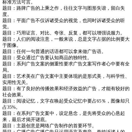
标准方法可言。
题目：路牌广告的上乘之作，往往文字与图形失谐，留白失
度。
题目：平面广告不仅诉诸受众的视觉，也同时诉诸受众的听
觉。
题目：巧用证言、对比、夸张、反复，都可以增强说服力。
题目：人们的阅读注意，一般来说，总是文字占据的比例要大
于图像。
题目：任何一句普通的话语都可以拿来做广告语。
题目：受众通过广告要认知商品的独特性。
题目：系列广告文案的侧重性要求广告文案写作者心中要有全
局。
题目：艺术美在广告文案中主要体现的是形式美，与科学性、
实用性无关。
题目：有了良好的传播效果和经济效益的广告，才能有较好的
社会效果。
题目：阅读记忆，文字在唤起受众记忆中要占65％，图像却只
占35%。
题目：在系列广告文案中，设定悬念，是先将受众的心悬起
来，最后才揭开谜底。
题目：主题创意是网络广告制作的首要环节。
题目：广播广告广播广告只运用语言及声音，单纯诉诸人的