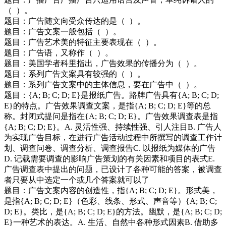
（ ）。
题目：广告随文向受众传达的是（ ）。
题目：广告文案一般包括（ ）。
题目：广告艺术美的特征主要表现在（ ）。
题目：广告语，又称作（ ）。
题目：美国学者科里指出，广告效果的传播分为（ ）。
题目：系列广告文案具有较强的（ ）。
题目：系列广告文案中的主体信息，要在广告中（ ）。
题目：{A; B; C; D; E}是报纸广告。路牌广告具有{A; B; C; D;
E}的特点。广告效果调查文案，是指{A; B; C; D; E}等的总
称。封闭式提问是指在{A; B; C; D; E}。广告效果调查表是指
{A; B; C; D; E}。A. 灵活性强、持续性强、引人注目B. 广告人
为实现广告目标，在进行广告活动过程中所撰写的调查工作计
划、调查问卷、调查分析、调查报告C. 以报纸为媒体的广告
D. 记载需要调查的影响广告策划的有关因素和项目的表式E.
广告调查表中提出的问题，已设计了各种可能的答案，被调查
者只要从中选定一个或几个答案就可以了
题目：广告文案内容的创造性，指{A; B; C; D; E}。形式美，
是指{A; B; C; D; E}（色彩、线条、形式、声音等）{A; B; C;
D; E}。类比，是{A; B; C; D; E}的方法。幽默，是{A; B; C; D;
E}一种艺术的表达。A. 生活、自然中各种形式因素B. 借助多