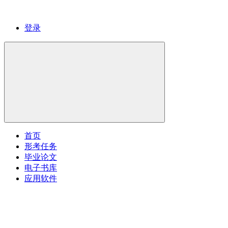
登录
首页
形考任务
毕业论文
电子书库
应用软件