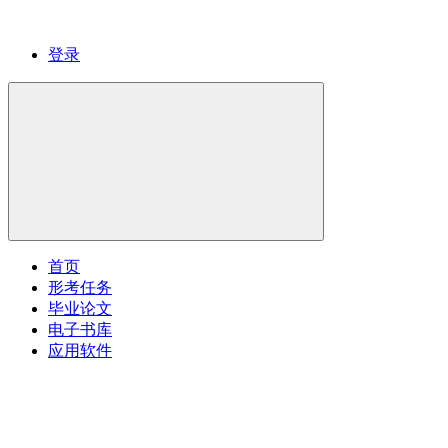
登录
首页
形考任务
毕业论文
电子书库
应用软件