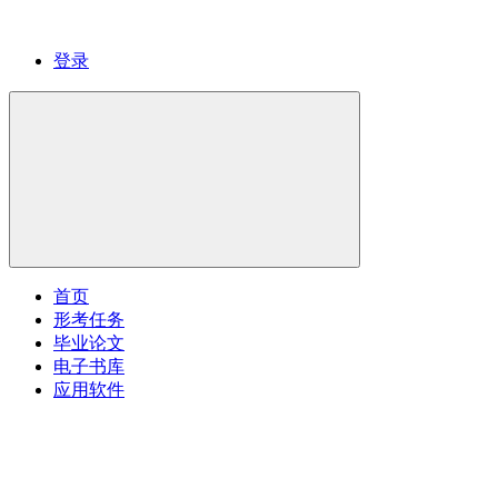
登录
首页
形考任务
毕业论文
电子书库
应用软件