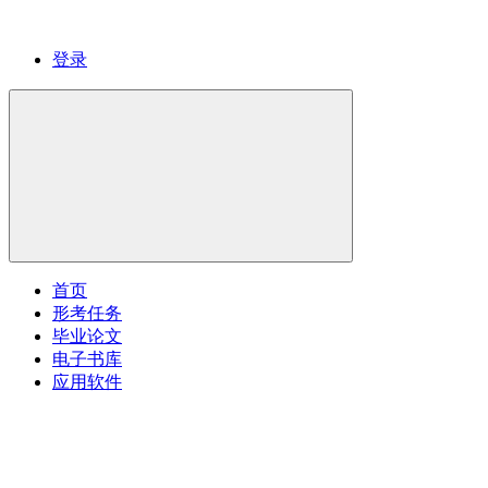
登录
首页
形考任务
毕业论文
电子书库
应用软件