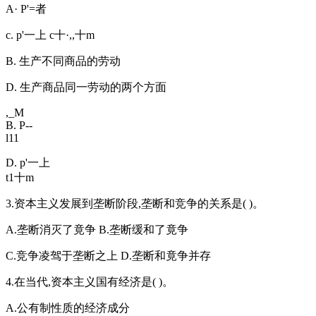
A· P'=者
c. p'一上 c十·,,十m
B. 生产不同商品的劳动
D. 生产商品同一劳动的两个方面
,_M
B. P--
l11
D. p'一上
t1十m
3.资本主义发展到垄断阶段,垄断和竞争的关系是( )。
A.垄断消灭了竟争 B.垄断缓和了竟争
C.竞争凌驾于垄断之上 D.垄断和竟争并存
4.在当代,资本主义国有经济是( )。
A.公有制性质的经济成分