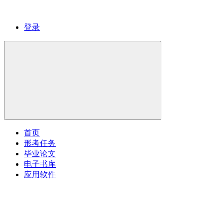
登录
首页
形考任务
毕业论文
电子书库
应用软件