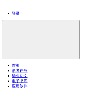
登录
首页
形考任务
毕业论文
电子书库
应用软件