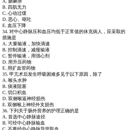
A. 肠麻痹
B. 四肌无力
C. 心动过缓
D. 恶心、呕吐
E. 血压下降
34. 对中心静脉压和血压均低于正常值的休克病人，应采取的
措施是
A. 大量输液，加快滴速
B. 控制滴速，减慢输液
C. 暂停输液，用强心剂
D. 用升压药物
E. 用扩血管药物
35. 甲亢术后发生呼吸困难多见于以下原因，除了
A. 喉头水肿
B. 痰液阻塞
C. 切口积血
D. 双侧喉返神经损伤
E. 双侧喉上神经外支损伤
36. 下列关于肠外营养的护理正确的是
A. 首选中心静脉途径
B. 可经中心静脉输血
C. 不要经中心静脉导管取血