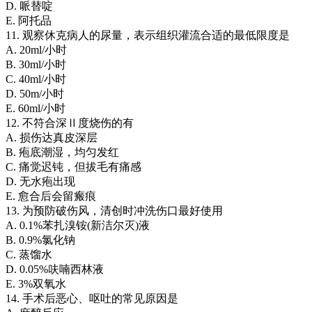
D. 哌替啶
E. 阿托品
11. 观察休克病人的尿量，表示组织灌流合适的最低限度是
A. 20ml/小时
B. 30ml/小时
C. 40ml/小时
D. 50m/小时
E. 60ml/小时
12. 不符合深Ⅱ度烧伤的有
A. 损伤达真皮深层
B. 疱底潮湿，均匀发红
C. 痛觉迟钝，但拔毛有痛感
D. 无水疱出现
E. 愈合后会留瘢痕
13. 为预防破伤风，清创时冲洗伤口最好使用
A. 0.1%苯扎溴铵(新洁尔灭)液
B. 0.9%氯化钠
C. 蒸馏水
D. 0.05%呋喃西林液
E. 3%双氧水
14. 手术后恶心、呕吐的常见原因是