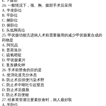
E. 下腹部
24. 一般情况下，颈、胸、腹部手术后采用
A. 半坐卧位
B. 平卧位
C. 侧卧位
D. 俯卧位
E. 头低脚高位
25. 甲状腺功能亢进病人术前需要服用的减少甲状腺素合成的
药物是
A. 阿托品
B. 普萘洛尔
C. 硫氧嘧啶
D. 甲状腺素片
E. 复发碘化钾
26. 手术前禁食的目的是
A. 使消化道充分休息
B. 防止术后排便污染术野
C. 防止术中呕吐引起窒息
D. 防止术后腹胀
E. 防止术后便秘
27. 经鼻胃管灌注要素饮食时，病人最好取
A. 半卧位