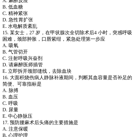
A. 麻醉反应
B. 低血糖
C. 精神紧张
D. 急性胃扩张
E. 水电解质紊乱
15. 某女士，27 岁，在甲状腺次全切除术后4 小时，突感呼吸
困难，颈部肿胀，口唇紫绀，紧急处理第一步应
A. 吸氧
B. 气管切开
C. 注射呼吸兴奋剂
D. 请麻醉医师插管
E. 立即拆开颈部缝线，去除血块
16. 大面积烧伤病人静脉补液期间，判断其血容量是否补足的
简便、可靠指标是
A. 脉搏
B. 血压
C. 呼吸
D. 尿量
E. 中心静脉压
17. 预防腰麻术后头痛的主要措施是
A. 注意保暖
B. 心理护理