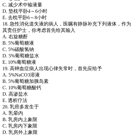
C. 减少术中输液量
D. 垫枕平卧4～6小时
E. 去枕平卧6～8小时
18. 急性消化道失液的病人，医嘱有静脉补充下列液体，作为
其责任护士，你考虑首先给其输入
A. 右旋糖酐
B. 5%葡萄糖液
C. 5%碳酸氢钠
D. 5%葡萄糖盐水
E. 10%葡萄糖液
19. 高钾血症病人出现心律失常时，首先应给予
A. 5%NaCO3溶液
B. 5%葡萄糖加胰岛素
C. 10%葡萄糖酸钙
D. 高渗盐水
E. 透析疗法
20. 乳癌多发生于
A. 乳晕内
B. 乳房内上象限
C. 乳房内下象限
D. 乳房外上象限