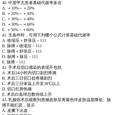
40. 中度甲亢患者基础代谢率多在
A. ＋10%～＋20%
B. ＋20%～＋30%
C. ＋30%～＋40%
D. ＋30%～＋60%
E. ＋50%～＋60%
41. 无条件时，可用下列哪个公式计算基础代谢率
A. 收缩压＋舒张压－111
B. 脉搏＋收缩压－111
C. 脉搏＋舒张压－111
D. 脉搏＋脉压－111
E. 脉搏－111
42. 手术后切口感染的表现不包括
A. 术后24小时内切口剧烈疼痛
B. 术后三日切口处疼痛剧烈
C. 术后三日体温上升至38℃以上
D. 切口红肿热痛
E. 术后白血球总数持续上升
43. 乳腺癌术后观察到患侧皮肤呈青紫色伴皮肤温度降低、脉
搏不能扪及，提示
A. 皮瓣下出血