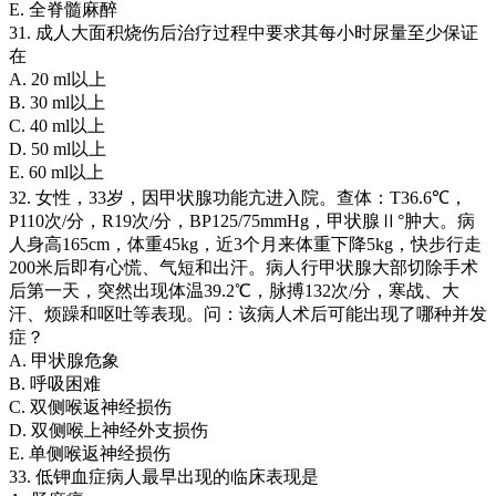
E. 全脊髓麻醉
31. 成人大面积烧伤后治疗过程中要求其每小时尿量至少保证
在
A. 20 ml以上
B. 30 ml以上
C. 40 ml以上
D. 50 ml以上
E. 60 ml以上
32. 女性，33岁，因甲状腺功能亢进入院。查体：T36.6℃，
P110次/分，R19次/分，BP125/75mmHg，甲状腺Ⅱ°肿大。病
人身高165cm，体重45kg，近3个月来体重下降5kg，快步行走
200米后即有心慌、气短和出汗。病人行甲状腺大部切除手术
后第一天，突然出现体温39.2℃，脉搏132次/分，寒战、大
汗、烦躁和呕吐等表现。问：该病人术后可能出现了哪种并发
症？
A. 甲状腺危象
B. 呼吸困难
C. 双侧喉返神经损伤
D. 双侧喉上神经外支损伤
E. 单侧喉返神经损伤
33. 低钾血症病人最早出现的临床表现是