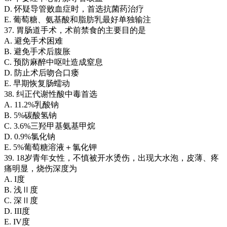
D. 怀疑导管败血症时，首选抗菌药治疗
E. 葡萄糖、氨基酸和脂肪乳最好单独输注
37. 胃肠道手术，术前禁食的主要目的是
A. 避免手术困难
B. 避免手术后腹胀
C. 预防麻醉中呕吐造成窒息
D. 防止术后吻合口瘘
E. 早期恢复肠蠕动
38. 纠正代谢性酸中毒首选
A. 11.2%乳酸钠
B. 5%碳酸氢钠
C. 3.6%三羟甲基氨基甲烷
D. 0.9%氯化钠
E. 5%葡萄糖溶液＋氯化钾
39. 18岁青年女性，不慎被开水烫伤，出现大水泡，皮薄、疼
痛明显，烧伤深度为
A. I度
B. 浅Ⅱ度
C. 深Ⅱ度
D. III度
E. IV度