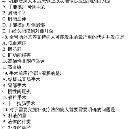
47. 乳腺癌病人术后患侧上肢功能锻炼应达到的目的是
A. 手能摸到同侧耳朵
B. 肩能平举
C. 肘能屈伸
D. 手能摸到对侧肩部
E. 手经头能摸到对侧耳朵
48. 全胃肠外营养支持病人可能发生的最严重的代谢并发症是
A. 低血糖症
B. 脂肪肝
C. 肝功能损害
D. 高渗性非酮症昏迷
E. 高血糖
49. 手术前应行清洁灌肠的是:
A. 结肠或直肠手术
B. 胃部手术
C. 慢性阑尾炎
D. 脊椎手术
E. 十二指肠手术
50. 对于需要实施补液疗法的病人首要需要明确的问题是
A. 补液的量
B. 液体的种类
C. 补液的途径