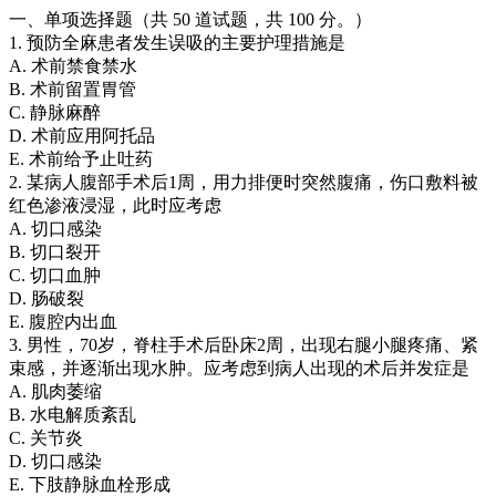
一、单项选择题（共 50 道试题，共 100 分。）
1. 预防全麻患者发生误吸的主要护理措施是
A. 术前禁食禁水
B. 术前留置胃管
C. 静脉麻醉
D. 术前应用阿托品
E. 术前给予止吐药
2. 某病人腹部手术后1周，用力排便时突然腹痛，伤口敷料被
红色渗液浸湿，此时应考虑
A. 切口感染
B. 切口裂开
C. 切口血肿
D. 肠破裂
E. 腹腔内出血
3. 男性，70岁，脊柱手术后卧床2周，出现右腿小腿疼痛、紧
束感，并逐渐出现水肿。应考虑到病人出现的术后并发症是
A. 肌肉萎缩
B. 水电解质紊乱
C. 关节炎
D. 切口感染
E. 下肢静脉血栓形成