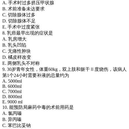
A. 手术时过多挤压甲状腺
B. 术前准备未达要求
C. 切除腺体过多
D. 切除腺体不足
E. 手术中过度紧张
8. 乳癌最早出现的症状是
A. 乳房增大
B. 乳头凹陷
C. 无痛性肿块
D. 橘皮样改变
E. 两侧乳头不对称
9. 30岁青年女性，体重60kg，双上肢和躯干Ⅱ度烧伤，该病人
第1个24小时需要补液的总量约为
A. 5000ml
B. 6000ml
C. 7000ml
D. 8000ml
E. 9000 ml
10. 能预防局麻药中毒的术前用药是
A. 氯丙嗪
B. 异丙嗪
C. 苯巴比妥钠