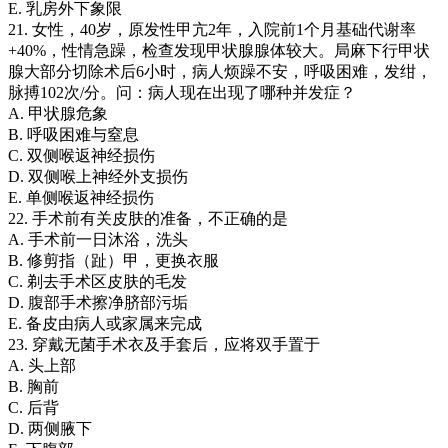
E. 乳房外下象限
21. 女性，40岁，原发性甲亢2年，入院前1个月基础代谢率
+40%，性情急躁，检查发现甲状腺腺体较大。局麻下行甲状
腺大部分切除术后6小时，病人烦躁不安，呼吸困难，发绀，
脉搏102次/分。问：病人现在出现了哪种并发症？
A. 甲状腺危象
B. 呼吸困难与窒息
C. 双侧喉返神经损伤
D. 双侧喉上神经外支损伤
E. 单侧喉返神经损伤
22. 手术前有关皮肤的准备，不正确的是
A. 手术前一日沐浴，洗头
B. 修剪指（趾）甲，更换衣服
C. 剃去手术区皮肤的毛发
D. 腹部手术擦净脐部污垢
E. 备皮由病人或家属来完成
23. 穿戴无菌手术衣及手套后，应将双手置于
A. 头上部
B. 胸前
C. 后背
D. 两侧腋下