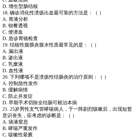
D. 增生型肠结核
18. 确诊消化性溃疡出血最可靠的方法是：（ ）
A. 胃液分析
B. 钡餐透视
C. 便潜血
D. 急诊胃镜检查
19. 结核性腹膜炎腹水性质最常见的是：（ ）
A. 漏出液
B. 渗出液
C. 乳糜液
D. 血性液
20. 下列哪项不是溃疡性结肠炎的治疗原则：（ ）
A. 控制急性发作
B. 缓解病情
C. 防止并发症
D. 早期手术切除全结肠可根治本病
21. 25岁男性支气管哮喘病人，于一阵剧烈咳嗽后，出现短暂
意识丧失，应考虑的诊断是：（ ）
A. 痰液窒息
B. 哮喘严重发作
C. 咳嗽性晕厥