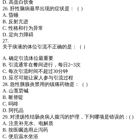
D. 高蛋白饮食
26. 肝性脑病最早出现的症状是：（ ）
A. 昏睡
B. 反射亢进
C. 性格和行为异常
D. 定向力障碍
27.
关于痰液的体位引流不正确的是：（ ）
A. 确定引流体位最重要
B. 引流通常在餐间进行，每日2~3次
C. 每次引流时间不超过30分钟
D. 应尽可能让家人参与引流过程
28. 急性胰腺炎禁用的镇痛药物是：（ ）
A. 山莨菪碱
B. 哌替啶
C. 吗啡
D. 阿托品
29. 对溃疡性结肠炎病人腹泻的护理，下列哪项是错误的：( )
A. 注意补充水、电解质
B. 按医嘱选用止泻药
C. 便后温水坐浴