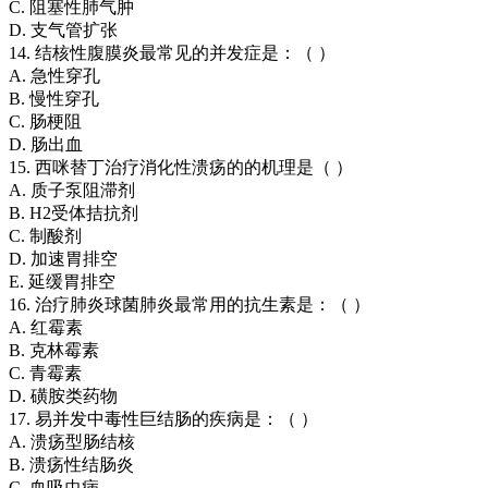
C. 阻塞性肺气肿
D. 支气管扩张
14. 结核性腹膜炎最常见的并发症是：（ ）
A. 急性穿孔
B. 慢性穿孔
C. 肠梗阻
D. 肠出血
15. 西咪替丁治疗消化性溃疡的的机理是（ ）
A. 质子泵阻滞剂
B. H2受体拮抗剂
C. 制酸剂
D. 加速胃排空
E. 延缓胃排空
16. 治疗肺炎球菌肺炎最常用的抗生素是：（ ）
A. 红霉素
B. 克林霉素
C. 青霉素
D. 磺胺类药物
17. 易并发中毒性巨结肠的疾病是：（ ）
A. 溃疡型肠结核
B. 溃疡性结肠炎
C. 血吸虫病