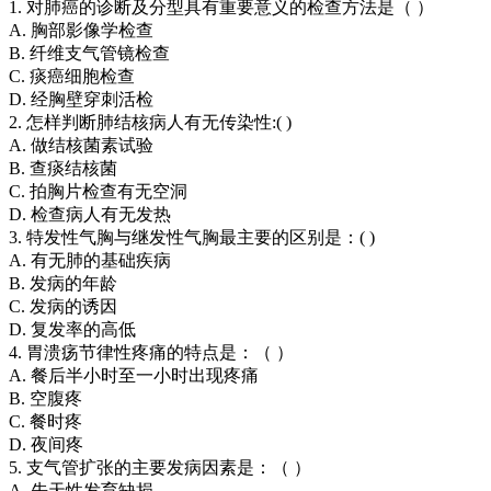
1. 对肺癌的诊断及分型具有重要意义的检查方法是（ ）
A. 胸部影像学检查
B. 纤维支气管镜检查
C. 痰癌细胞检查
D. 经胸壁穿刺活检
2. 怎样判断肺结核病人有无传染性:( )
A. 做结核菌素试验
B. 查痰结核菌
C. 拍胸片检查有无空洞
D. 检查病人有无发热
3. 特发性气胸与继发性气胸最主要的区别是：( )
A. 有无肺的基础疾病
B. 发病的年龄
C. 发病的诱因
D. 复发率的高低
4. 胃溃疡节律性疼痛的特点是：（ ）
A. 餐后半小时至一小时出现疼痛
B. 空腹疼
C. 餐时疼
D. 夜间疼
5. 支气管扩张的主要发病因素是：（ ）
A. 先天性发育缺损