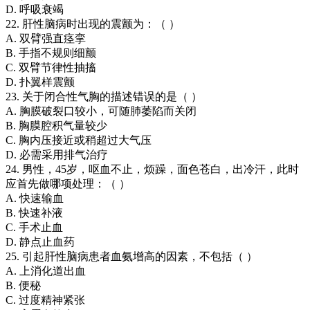
D. 呼吸衰竭
22. 肝性脑病时出现的震颤为：（ ）
A. 双臂强直痉挛
B. 手指不规则细颤
C. 双臂节律性抽搐
D. 扑翼样震颤
23. 关于闭合性气胸的描述错误的是（ ）
A. 胸膜破裂口较小，可随肺萎陷而关闭
B. 胸膜腔积气量较少
C. 胸内压接近或稍超过大气压
D. 必需采用排气治疗
24. 男性，45岁，呕血不止，烦躁，面色苍白，出冷汗，此时
应首先做哪项处理：（ ）
A. 快速输血
B. 快速补液
C. 手术止血
D. 静点止血药
25. 引起肝性脑病患者血氨增高的因素，不包括（ ）
A. 上消化道出血
B. 便秘
C. 过度精神紧张