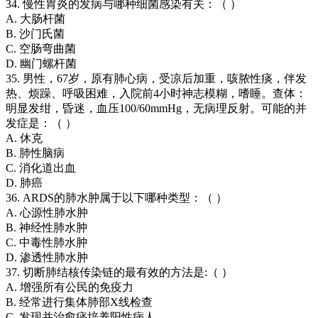
34. 慢性胃炎的发病与哪种细菌感染有关：（ ）
A. 大肠杆菌
B. 沙门氏菌
C. 空肠弯曲菌
D. 幽门螺杆菌
35. 男性，67岁，原有肺心病，受凉后加重，咳脓性痰，伴发
热、烦躁、呼吸困难，入院前4小时神志模糊，嗜睡。查体：
明显发绀，昏迷，血压100/60mmHg，无病理反射。可能的并
发症是：（ ）
A. 休克
B. 肺性脑病
C. 消化道出血
D. 肺癌
36. ARDS的肺水肿属于以下哪种类型：（ ）
A. 心源性肺水肿
B. 神经性肺水肿
C. 中毒性肺水肿
D. 渗透性肺水肿
37. 切断肺结核传染链的最有效的方法是:（ ）
A. 增强所有公民的免疫力
B. 经常进行集体肺部X线检查
C. 发现并治愈痰培养阳性病人