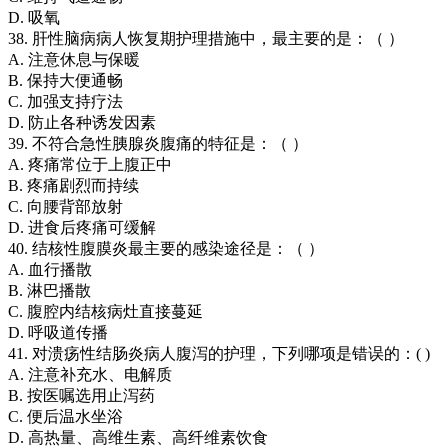
D. 吸氧
38. 肝性脑病病人恢复期护理措施中，最主要的是：（ ）
A. 注意休息与保暖
B. 保持大便通畅
C. 加强支持疗法
D. 防止各种诱发因素
39. 不符合急性胰腺炎腹痛的特征是：（ ）
A. 疼痛常位于上腹正中
B. 疼痛剧烈而持续
C. 向腰背部放射
D. 进食后疼痛可缓解
40. 结核性腹膜炎最主要的感染途径是：（ ）
A. 血行播散
B. 淋巴播散
C. 腹腔内结核病灶直接蔓延
D. 呼吸道传播
41. 对溃疡性结肠炎病人腹泻的护理，下列哪项是错误的：( )
A. 注意补充水、电解质
B. 按医嘱选用止泻药
C. 便后温水坐浴
D. 高热量、高维生素、高纤维素饮食