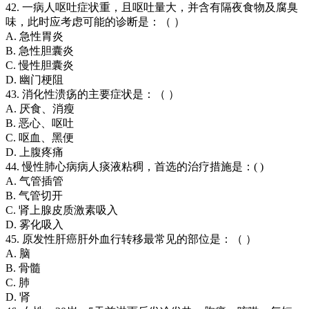
42. 一病人呕吐症状重，且呕吐量大，并含有隔夜食物及腐臭
味，此时应考虑可能的诊断是：（ ）
A. 急性胃炎
B. 急性胆囊炎
C. 慢性胆囊炎
D. 幽门梗阻
43. 消化性溃疡的主要症状是：（ ）
A. 厌食、消瘦
B. 恶心、呕吐
C. 呕血、黑便
D. 上腹疼痛
44. 慢性肺心病病人痰液粘稠，首选的治疗措施是：( )
A. 气管插管
B. 气管切开
C. 肾上腺皮质激素吸入
D. 雾化吸入
45. 原发性肝癌肝外血行转移最常见的部位是：（ ）
A. 脑
B. 骨髓
C. 肺
D. 肾