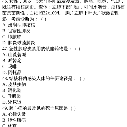
46. 女性，30岁，5天前淋雨后发冷发热、胸痛、咳嗽、气短，
既往有结核病史。查体：左肺下部叩浊，可闻水泡音，痰结核
菌集菌阴性，白细胞32x109/L，胸片左肺下叶大片状致密阴
影，考虑诊断为：（ ）
A. 浸润型肺结核
B. 阻塞性肺炎
C. 肺脓肿
D. 肺炎球菌肺炎
47. 急性胰腺炎禁用的镇痛药物是：（ ）
A. 山莨菪碱
B. 哌替啶
C. 吗啡
D. 阿托品
48. 结核杆菌感染人体的主要途径是：（ ）
A. 皮肤接触
B. 消化道
C. 呼吸道
D. 泌尿道
49. 肺心病的最常见的死亡原因是（ ）
A. 心律失常
B. 肺性脑病
C. 休克