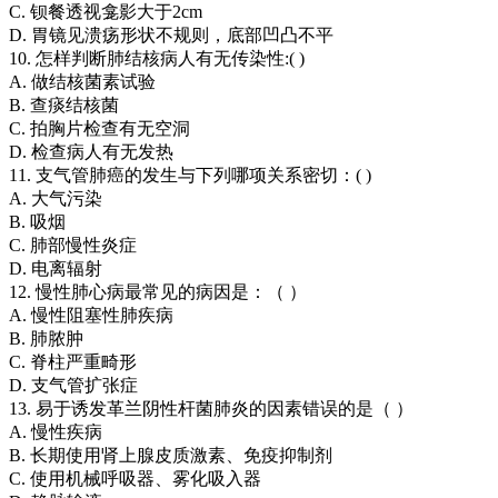
C. 钡餐透视龛影大于2cm
D. 胃镜见溃疡形状不规则，底部凹凸不平
10. 怎样判断肺结核病人有无传染性:( )
A. 做结核菌素试验
B. 查痰结核菌
C. 拍胸片检查有无空洞
D. 检查病人有无发热
11. 支气管肺癌的发生与下列哪项关系密切：( )
A. 大气污染
B. 吸烟
C. 肺部慢性炎症
D. 电离辐射
12. 慢性肺心病最常见的病因是：（ ）
A. 慢性阻塞性肺疾病
B. 肺脓肿
C. 脊柱严重畸形
D. 支气管扩张症
13. 易于诱发革兰阴性杆菌肺炎的因素错误的是（ ）
A. 慢性疾病
B. 长期使用肾上腺皮质激素、免疫抑制剂
C. 使用机械呼吸器、雾化吸入器