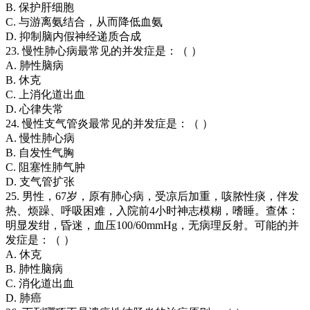
B. 保护肝细胞
C. 与游离氨结合，从而降低血氨
D. 抑制脑内假神经递质合成
23. 慢性肺心病最常见的并发症是：（ ）
A. 肺性脑病
B. 休克
C. 上消化道出血
D. 心律失常
24. 慢性支气管炎最常见的并发症是：（ ）
A. 慢性肺心病
B. 自发性气胸
C. 阻塞性肺气肿
D. 支气管扩张
25. 男性，67岁，原有肺心病，受凉后加重，咳脓性痰，伴发
热、烦躁、呼吸困难，入院前4小时神志模糊，嗜睡。查体：
明显发绀，昏迷，血压100/60mmHg，无病理反射。可能的并
发症是：（ ）
A. 休克
B. 肺性脑病
C. 消化道出血
D. 肺癌