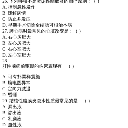
26. 下列哪项不是溃疡性结肠炎的治疗原则：（ ）
A. 控制急性发作
B. 缓解病情
C. 防止并发症
D. 早期手术切除全结肠可根治本病
27. 肺心病时最常见的心脏改变是：（ ）
A. 右心房肥大
B. 左心房肥大
C. 右心室肥大
D. 左心室肥大
28.
肝性脑病前驱期的临床表现有：（ ）
A. 可有扑翼样震颤
B. 脑电图异常
C. 定向力减退
D. 昏睡
29. 结核性腹膜炎腹水性质最常见的是：（ ）
A. 漏出液
B. 渗出液
C. 乳糜液
D. 血性液