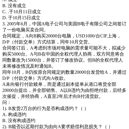
B. 没有成立
C. .于10月11日成立
D. 于10月15日成立
3. 2005年6月，中国A电子公司与美国B电子有限公司之间签订
了一份电脑买卖合同。
合同规定，A向B购买20000台电脑，USD1000/台CIF上海，
D/P（付款交单）方式结算，同年10月交货。
合同签订后，A考虑到市场对电脑的需求量可能不大，拟减少
购买5000台。A与B在中国的全权代理人协商，双方同意将合
同数量改为15000台，并签订了修改协议。但B的全权代理人
未将修改情况及时通知B。
同年10月，B仍按原合同规定的数量20000台发货给A，并通过
D/P（付款交单）方式向A收款。
A未向银行付款赎单，而是通过副本提单从港口将货全部
20000台提出，并全部销售。A以B违约为由拒绝付款，后经多
次催促，并经协商，A直至2年后才向B付清货款。
问：
1). B发货2万台的行为是否构成违约？（ ）
A. 构成违约
B. 没有构成违约
2). B能否以迟期付款为由向A要求赔偿利息损失？（ ）