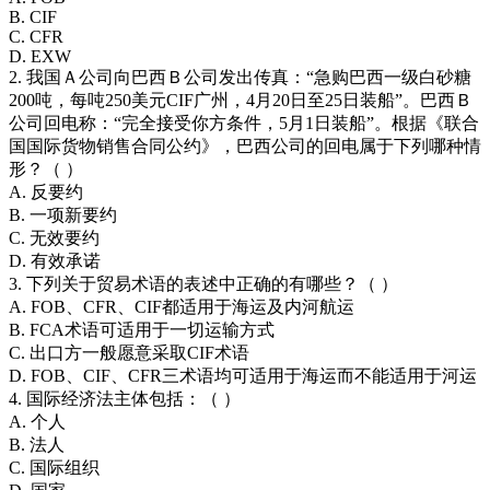
B. CIF
C. CFR
D. EXW
2. 我国Ａ公司向巴西Ｂ公司发出传真：“急购巴西一级白砂糖
200吨，每吨250美元CIF广州，4月20日至25日装船”。巴西Ｂ
公司回电称：“完全接受你方条件，5月1日装船”。根据《联合
国国际货物销售合同公约》，巴西公司的回电属于下列哪种情
形？（ ）
A. 反要约
B. 一项新要约
C. 无效要约
D. 有效承诺
3. 下列关于贸易术语的表述中正确的有哪些？（ ）
A. FOB、CFR、CIF都适用于海运及内河航运
B. FCA术语可适用于一切运输方式
C. 出口方一般愿意采取CIF术语
D. FOB、CIF、CFR三术语均可适用于海运而不能适用于河运
4. 国际经济法主体包括：（ ）
A. 个人
B. 法人
C. 国际组织