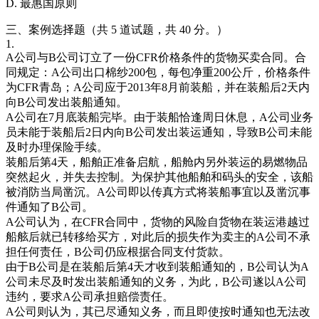
D. 最惠国原则
三、案例选择题（共 5 道试题，共 40 分。）
1.
A公司与B公司订立了一份CFR价格条件的货物买卖合同。合
同规定：A公司出口棉纱200包，每包净重200公斤，价格条件
为CFR青岛；A公司应于2013年8月前装船，并在装船后2天内
向B公司发出装船通知。
A公司在7月底装船完毕。由于装船恰逢周日休息，A公司业务
员未能于装船后2日内向B公司发出装运通知，导致B公司未能
及时办理保险手续。
装船后第4天，船舶正准备启航，船舱内另外装运的易燃物品
突然起火，并失去控制。为保护其他船舶和码头的安全，该船
被消防当局凿沉。A公司即以传真方式将装船事宜以及凿沉事
件通知了B公司。
A公司认为，在CFR合同中，货物的风险自货物在装运港越过
船舷后就已转移给买方，对此后的损失作为卖主的A公司不承
担任何责任，B公司仍应根据合同支付货款。
由于B公司是在装船后第4天才收到装船通知的，B公司认为A
公司未尽及时发出装船通知的义务，为此，B公司遂以A公司
违约，要求A公司承担赔偿责任。
A公司则认为，其已尽通知义务，而且即使按时通知也无法改