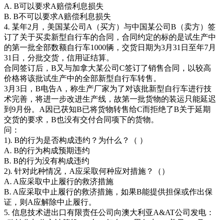
A. B可以要求A赔偿利息损失
B. B不可以要求A赔偿利息损失
4. 某年2月，美国某公司A（买方）与中国某公司B（卖方）签
订了关于买卖新型自行车的合同，合同约定的标的是试生产中
的第一批全部数额自行车1000辆，交货日期为3月31日至年7月
31日，分批交货，信用证结算。
合同签订后，B又与加拿大某公司C签订了销售合同，以较高
价格将该批试生产中的全部新型自行车转售。
3月3日，B电告A，称生产厂家为了对该批新型自行车进行技
术完善，将进一步改进生产线，故第一批货物的装运只能延迟
到9月份。A因已茯知B已将货物转售给C而拒绝了B关于延期
交货的要求，B也没有交付合同项下的货物。
问：
1). B的行为是否构成违约？为什么？（ ）
A. B的行为构成预期违约
B. B的行为没有构成违约
2). 针对此种情况，A应采取何种应对措施？（）
A. A应采取中止履行的救济措施
B. A应采取中止履行的救济措施，如果B能提供担保或作出保
证，则A应解除中止履行。
5. 信息技术进出口有限责任公司向澳大利亚A&AT公司发电：