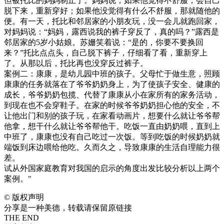
但被托比的妈妈制止了。妈妈说，如果他觉得不舒服，会自己
脱下来，重新穿好；如果他没觉得有什么不舒服，那就随他的
便。有一天，托比和邻居家的小朋友玩，没一会儿就跑回家，
对妈妈说：“妈妈，露西说我的裤子穿反了，真的吗？”露西是
邻居家的5岁小姑娘。苏姗笑着说：“是的，你要不要换回
来？”托比点点头，自己脱下裤子，仔细看了看，重新穿上
了。从那以后，托比再也没穿反过裤子。
案例二：康康，是幼儿园中班的孩子。父母忙于做生意，照顾
康康的任务就落在了爷爷奶奶身上，为了使孩子安全、健康的
成长，爷爷奶奶包揽、代替了康康从小在家所有的家务活动，
到现在也不会穿鞋子。在家的时候爷爷奶奶担心他的安全，不
让他出门和别的孩子玩，在家看动画片，想要什么就让爷爷帮
他拿，想干什么就让爷爷帮他干。吃饭一直由奶奶喂，直到上
中班了，康康也没有自己吃过一次饭。等到吃饭的时候奶奶就
端饭到床边喂给他吃。久而久之，导致康康的生活自理能力很
差。
试从外国家庭教育对我国的启示的角度出发比较分析以上两个
案例。"
©
版权声明
分享是一种美德，转载请保留原链接
THE END