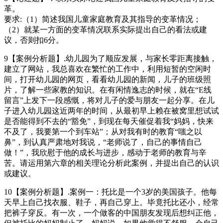
革。
要求:（1）简述我国儿童家庭教育及其指导的变革情况；
（2）就某一方面的变革情况联系实际提出自己的看法或建
议，否则扣6分。
9【案例分析题】.幼儿园为了顺应发展，与家长零距离接触，
建立了网站，我总喜欢在繁忙的工作中，利用短暂的空闲时
间，打开幼儿园的网页，看看幼儿园的新闻，儿子的班级照
片，了解一些家教的知识。在有闲情逸志的时候，就在“E线
留言”上发下一段感慨，将对儿子的爱与朋友一起分享。在儿
子进入幼儿园这近两年的时间，从最初早上赖在被窝里想试试
是否能得到不去的“豁免”，到现在每天催促着我“妈妈，快来
不及了，我要第一个到车站”；从对我有时的教育“嗤之以
鼻”，到认真严肃地对我说，“老师说了，自己的事情自己
做！”，我欣慰于他的成长与进步，感动于老师的教育与辛
苦。请运用第六章的相关理论分析此案例，并提出自己的认识
或建议。
10【案例分析题】.案例一：托比是一个3岁的美国孩子。他每
天早上自己找衣服、鞋子，再自己穿上。毕竟托比还小，经常
把裤子穿反。有一次，一个做客的中国朋友发现后想纠正他，