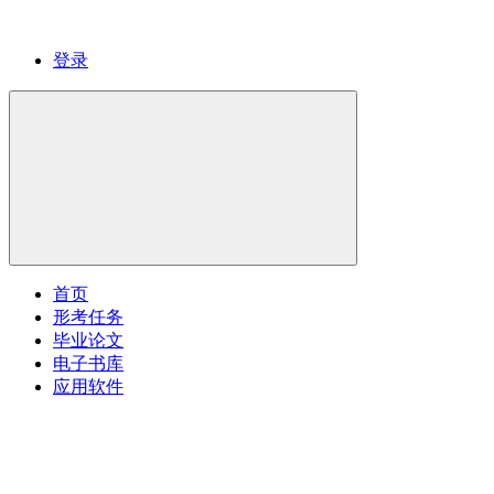
登录
首页
形考任务
毕业论文
电子书库
应用软件