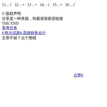
11．√ 12．× 13．× 14．√ 15．× 16．√
©
版权声明
分享是一种美德，转载请保留原链接
THE END
形考任务
# 电大试题
# 高级财务会计
文章不错？点个赞呗
点赞
0