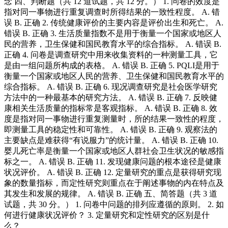
念 四、判断题（共 12 道试题，共 12 分。） 1. 问卷的效度是
指对同一事物进行重复调查时所得结果的一致性程度。 A. 错
误 B. 正确 2. 传统健康评价的主要内容是评价出生和死亡。 A.
错误 B. 正确 3. 生活质量指数不是用于衡量一个国家或地区人
民的营养，卫生保健和国民教育水平的综合指标。 A. 错误 B.
正确 4. 问卷是调查研究中用来收集资料的一种测量工具，它
是由一组问题所构成的表格。 A. 错误 B. 正确 5. PQLI是用于
衡量一个国家或地区人民的营养、卫生保健和国民教育水平的
综合指标。 A. 错误 B. 正确 6. 现况调查研究是社会医学研究
方法中的一种最基本的研究方法。 A. 错误 B. 正确 7. 反映健
康相关生活质量的指标常是客观指标。 A. 错误 B. 正确 8. 效
度是指对同一事物进行重复测量时，所的结果一致性的程度，
即测量工具的稳定性和可靠性。 A. 错误 B. 正确 9. 观察法的
主要缺点是难获得“有说服力”的统计量。 A. 错误 B. 正确 10.
婴儿死亡率是衡量一个国家或地区人群社会卫生状况的敏感指
标之一。 A. 错误 B. 正确 11. 发现健康问题的根本途径是健康
状况评价。 A. 错误 B. 正确 12. 定量研究的重点是获得研究现
象的数量指标，而定性研究则重点在于阐述事物的内在特点及
其发生和发展的规律。 A. 错误 B. 正确 五、简答题（共 3 道
试题，共 30 分。） 1. 问卷中问题的排列应遵循的原则。 2. 如
何进行健康状况评价？ 3. 定量研究和定性研究的区别是什
么？