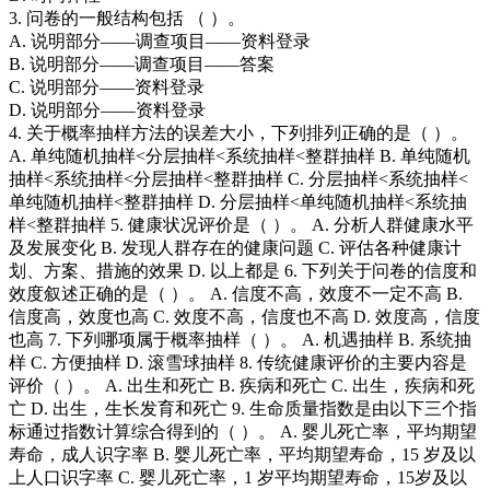
3. 问卷的一般结构包括 （ ）。
A. 说明部分——调查项目——资料登录
B. 说明部分——调查项目——答案
C. 说明部分——资料登录
D. 说明部分——资料登录
4. 关于概率抽样方法的误差大小，下列排列正确的是（ ）。
A. 单纯随机抽样<分层抽样<系统抽样<整群抽样 B. 单纯随机
抽样<系统抽样<分层抽样<整群抽样 C. 分层抽样<系统抽样<
单纯随机抽样<整群抽样 D. 分层抽样<单纯随机抽样<系统抽
样<整群抽样 5. 健康状况评价是（ ）。 A. 分析人群健康水平
及发展变化 B. 发现人群存在的健康问题 C. 评估各种健康计
划、方案、措施的效果 D. 以上都是 6. 下列关于问卷的信度和
效度叙述正确的是（ ）。 A. 信度不高，效度不一定不高 B.
信度高，效度也高 C. 效度不高，信度也不高 D. 效度高，信度
也高 7. 下列哪项属于概率抽样（ ）。 A. 机遇抽样 B. 系统抽
样 C. 方便抽样 D. 滚雪球抽样 8. 传统健康评价的主要内容是
评价（ ）。 A. 出生和死亡 B. 疾病和死亡 C. 出生，疾病和死
亡 D. 出生，生长发育和死亡 9. 生命质量指数是由以下三个指
标通过指数计算综合得到的（ ）。 A. 婴儿死亡率，平均期望
寿命，成人识字率 B. 婴儿死亡率，平均期望寿命，15 岁及以
上人口识字率 C. 婴儿死亡率，1 岁平均期望寿命，15岁及以