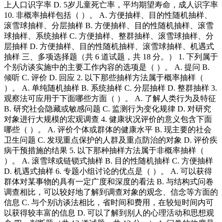
上人口识字率 D. 5岁儿童死亡率，平均期望寿命，成人识字率
10. 非概率抽样包括（ ）。 A. 方便抽样、目的性随机抽样、
滚雪球抽样、分层抽样 B. 方便抽样、目的性随机抽样、滚雪
球抽样、系统抽样 C. 方便抽样、整群抽样、滚雪球抽样、分
层抽样 D. 方便抽样、目的性随机抽样、滚雪球抽样、机遇式
抽样 三、多项选择题（共 6 道试题，共 18 分。） 1. 下列属于
个别访谈实施中的主要工作内容的选项是（ ）。 A. 提问 B.
倾听 C. 评价 D. 回应 2. 以下那些抽样方法属于概率抽样（
）。 A. 单纯随机抽样 B. 系统抽样 C. 分层抽样 D. 整群抽样 3.
观察法可应用于下面哪些方面（ ）。 A. 了解人类行为及特征
B. 研究社会隐藏或敏感问题 C. 监测行为变化规律 D. 对研究
对象进行大规模的宏观调查 4. 健康状况评价的意义包含下面
哪些（ ）。 A. 评价个体或群体的健康水平 B. 现主要的社会
卫生问题 C. 发现重点保护的人群及重点防治的对象 D. 评价疾
病干预措施的结果 5. 以下那种抽样方法属于非概率抽样（
）。 A. 滚雪球或链锁式抽样 B. 目的性随机抽样 C. 方便抽样
D. 机遇式抽样 6. 专题小组讨论的优点是（ ）。 A. 可以获得
群体对某事物的具有一定广度和深度的看法 B. 与结构式问卷
调查相比，可以较好地了解到调查对象的观念、信念等方面的
信息 C. 与个别访谈法相比，省时间和费用，在较短时间内可
以获得较丰富的信息 D. 可以了解到别人的心理活动和思想观