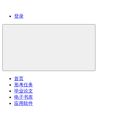
登录
首页
形考任务
毕业论文
电子书库
应用软件