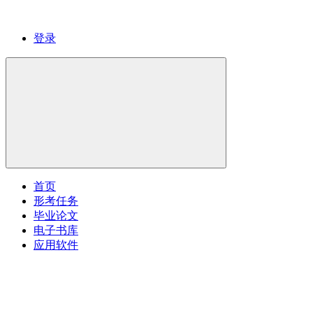
登录
首页
形考任务
毕业论文
电子书库
应用软件