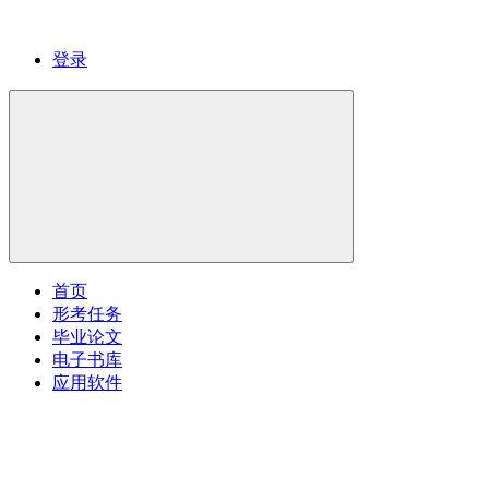
登录
首页
形考任务
毕业论文
电子书库
应用软件