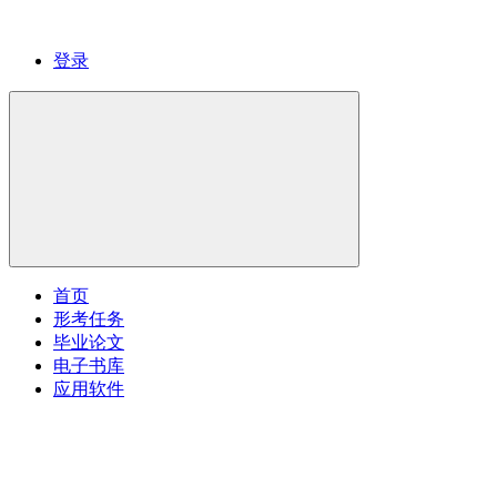
登录
首页
形考任务
毕业论文
电子书库
应用软件