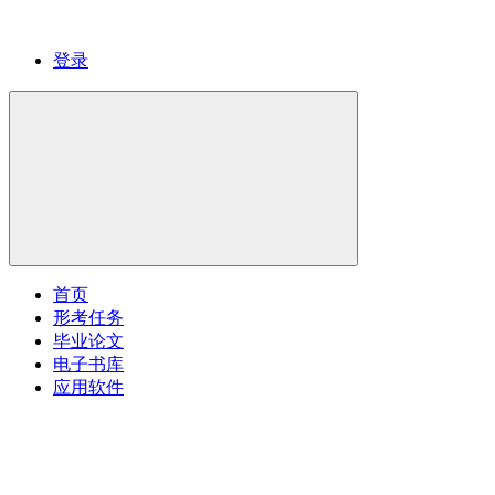
登录
首页
形考任务
毕业论文
电子书库
应用软件