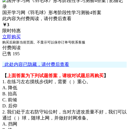
国开学习网《羽毛球》形考阶段性学习测验4答案
此内容为付费阅读，请付费后查看
￥
3
限时特惠
立即购买
购买后刷新当前页面。不显示可以保存订单号联系客服
付费阅读
已售 195
此处内容已隐藏，请付费后查看
【
上面答案为下列试题答案，请核对试题后再购买
】
1. 在练习左右摸线步伐时，需要（ ）重心。
A. 降低
B. 抬高
C. 前倾
D. 后仰
2. 我们处于左右防守站位时，当对方进攻质量不好，我们可以
通过（ ）球，随球上网，并做好封网准备。
A. 挡网