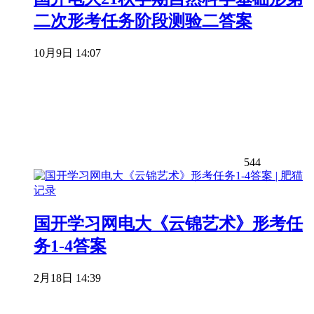
二次形考任务阶段测验二答案
10月9日 14:07
544
国开学习网电大《云锦艺术》形考任
务1-4答案
2月18日 14:39