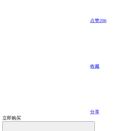
点赞
206
收藏
分享
立即购买