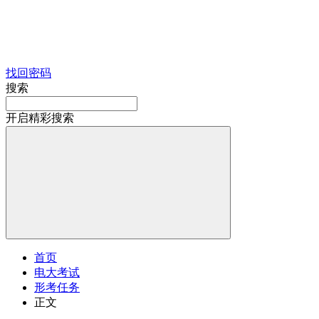
找回密码
搜索
开启精彩搜索
首页
电大考试
形考任务
正文