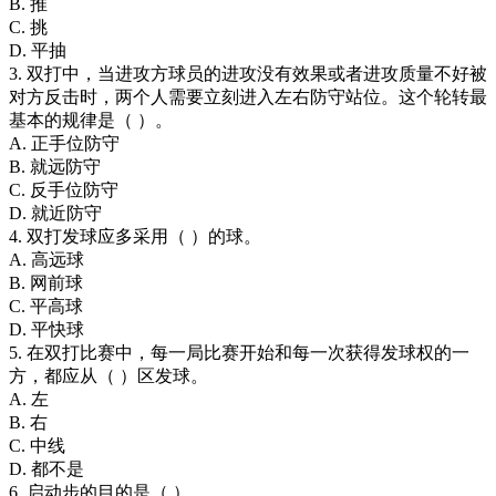
B. 推
C. 挑
D. 平抽
3. 双打中，当进攻方球员的进攻没有效果或者进攻质量不好被
对方反击时，两个人需要立刻进入左右防守站位。这个轮转最
基本的规律是（ ）。
A. 正手位防守
B. 就远防守
C. 反手位防守
D. 就近防守
4. 双打发球应多采用（ ）的球。
A. 高远球
B. 网前球
C. 平高球
D. 平快球
5. 在双打比赛中，每一局比赛开始和每一次获得发球权的一
方，都应从（ ）区发球。
A. 左
B. 右
C. 中线
D. 都不是
6. 启动步的目的是（ ）。