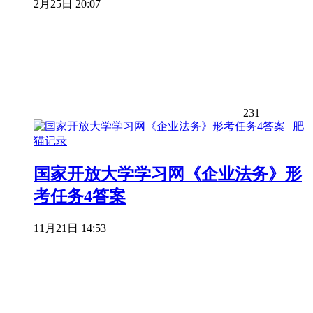
2月25日 20:07
231
国家开放大学学习网《企业法务》形
考任务4答案
11月21日 14:53