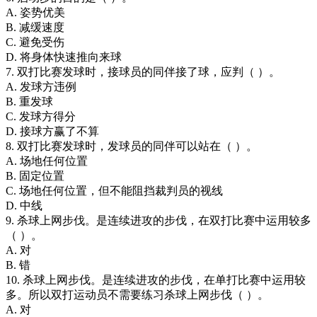
A. 姿势优美
B. 减缓速度
C. 避免受伤
D. 将身体快速推向来球
7. 双打比赛发球时，接球员的同伴接了球，应判（ ）。
A. 发球方违例
B. 重发球
C. 发球方得分
D. 接球方赢了不算
8. 双打比赛发球时，发球员的同伴可以站在（ ）。
A. 场地任何位置
B. 固定位置
C. 场地任何位置，但不能阻挡裁判员的视线
D. 中线
9. 杀球上网步伐。是连续进攻的步伐，在双打比赛中运用较多
（ ）。
A. 对
B. 错
10. 杀球上网步伐。是连续进攻的步伐，在单打比赛中运用较
多。所以双打运动员不需要练习杀球上网步伐（ ）。
A. 对