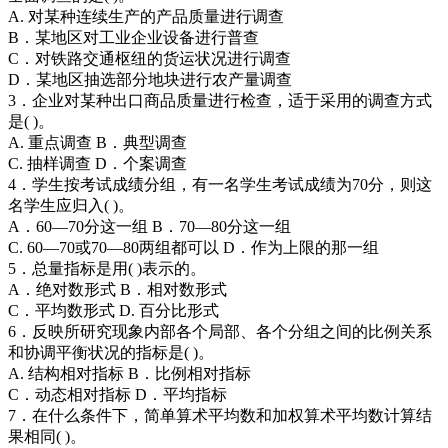
A. 对某种连续生产的产品质量进行调查
B．某地区对工业企业设备进行普查
C．对铁路交通枢纽的货运状况进行调查
D．某地区抽选部分地块进行农产量调查
3．企业对某种出口商品质量进行检查，适于采用的调查方式
是( )。
A. 重点调查 B．典型调查
C. 抽样调查 D．个案调查
4．学生按考试成绩分组，有一名学生考试成绩为70分，则这
名学生应归入( )。
A．60—70分这一组 B．70—80分这一组
C. 60—70或70—80两组都可以 D．作为上限的那一组
5．总量指标是用( )表示的。
A．绝对数形式 B．相对数形式
C．平均数形式 D. 百分比形式
6．反映所研究现象内部各个局部、各个分组之间的比例关系
和协调平衡状况的指标是( )。
A. 结构相对指标 B．比例相对指标
C．动态相对指标 D．平均指标
7．在什么条件下，简单算术平均数和加权算术平均数计算结
果相同( )。