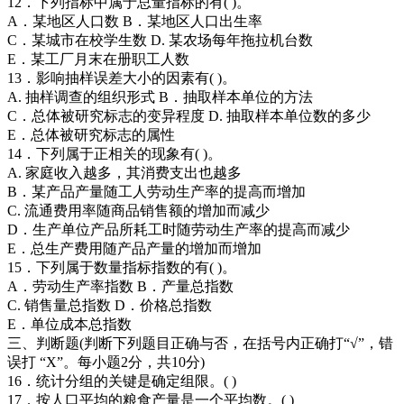
12．下列指标中属于总量指标的有( )。
A．某地区人口数 B．某地区人口出生率
C．某城市在校学生数 D. 某农场每年拖拉机台数
E．某工厂月末在册职工人数
13．影响抽样误差大小的因素有( )。
A. 抽样调查的组织形式 B．抽取样本单位的方法
C．总体被研究标志的变异程度 D. 抽取样本单位数的多少
E．总体被研究标志的属性
14．下列属于正相关的现象有( )。
A. 家庭收入越多，其消费支出也越多
B．某产品产量随工人劳动生产率的提高而增加
C. 流通费用率随商品销售额的增加而减少
D．生产单位产品所耗工时随劳动生产率的提高而减少
E．总生产费用随产品产量的增加而增加
15．下列属于数量指标指数的有( )。
A．劳动生产率指数 B．产量总指数
C. 销售量总指数 D．价格总指数
E．单位成本总指数
三、判断题(判断下列题目正确与否，在括号内正确打“√”，错
误打 “X”。每小题2分，共10分)
16．统计分组的关键是确定组限。( )
17．按人口平均的粮食产量是一个平均数。( )