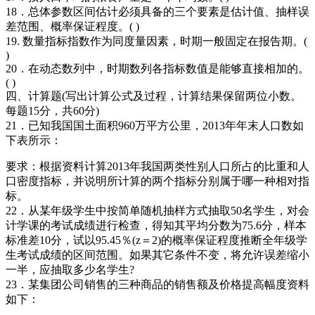
18．总体参数区间估计必须具备的三个要素是估计值、抽样误
差范围、概率保证程度。( )
19. 数量指标指数作为同度量因素，时期一般固定在报告期。(
)
20．在动态数列中，时期数列各指标数值是能够直接相加的。
( )
四、计算题(写出计算公式及过程，计算结果保留两位小数。
每题15分，共60分)
21．已知我国国土面积960万平方公里，2013年年末人口数如
下表所示：
要求：根据资料计算2013年我国两类性别人口所占的比重和人
口密度指标，并说明所计算的两个指标分别属于哪一种相对指
标。
22．从某年级学生中按简单随机抽样方式抽取50名学生，对会
计学课的考试成绩进行检查，得知其平均分数为75.6分，样本
标准差10分，试以95.45％(z＝2)的概率保证程度推断全年级学
生考试成绩的区间范围。如果其它条件不变，将允许误差缩小
一半，应抽取多少名学生?
23．某集团公司销售的三种商品的销售额及价格提高幅度资料
如下：