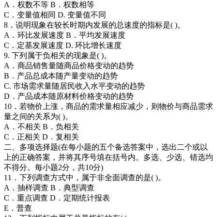
A．权数不等 B．权数相等
C．变量值相同 D. 变量值不同
8．说明现象在较长时期内发展的总速度的指标是( )。
A．环比发展速度 B．平均发展速度
C．定基发展速度 D. 环比增长速度
9. 下列属于负相关的现象是( )。
A．商品销售量随商品价格变动的趋势
B．产品总成本随产量变动的趋势
C. 市场需求量随居民收入水平变动的趋势
D．产品成本随原材料价格变动的趋势
10．若物价上涨，商品的需求量相应减少，则物价与商品需求
量之间的关系为( )。
A．不相关 B．负相关
C．正相关 D．复相关
二、多项选择题(在每小题的五个备选答案中，选出二个或以
上的正确答案，并将其序号填在括号内。多选、少选、错选均
不得分。每小题2分，共10分)
11．下列调查方式中，属于非全面调查的是( )。
A．抽样调查 B．典型调查
C．重点调查 D．定期统计报表
E．普查