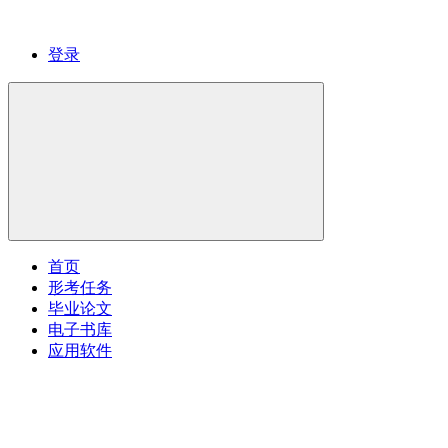
登录
首页
形考任务
毕业论文
电子书库
应用软件