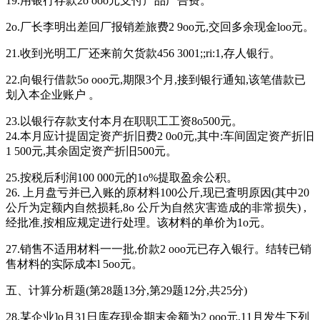
19.用银行存款2o ooo元支付产品广告费。
2o.厂长李明出差回厂报销差旅费2 9oo元,交回多余现金loo元。
21.收到光明工厂还来前欠货款456 3001;;ri:1,存人银行。
22.向银行借款5o ooo元,期限3个月,接到银行通知,该笔借款已
划入本企业账户 。
23.以银行存款支付本月在职职工工资8o500元。
24.本月应计提固定资产折旧费2 0o0元,其中:车间固定资产折旧
1 500元,其余固定资产折旧500元。
25.按税后利润100 000元的1o%提取盈余公积。
26. 上月盘亏并已入账的原材料100公斤,现已査明原因(其中20
公斤为定额内自然损耗,8o 公斤为自然灾害造成的非常损失) ,
经批准,按相应规定进行处理。该材料的单价为1o元。
27.销售不适用材料一一批,价款2 ooo元已存入银行。结转已销
售材料的实际成本l 5oo元。
五、计算分析题(第28题13分,第29题12分,共25分)
28.某企业]o月31日库存现金期末余额为2 ooo元,11月发生下列