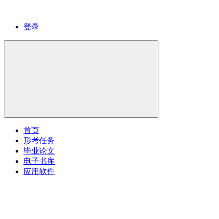
登录
首页
形考任务
毕业论文
电子书库
应用软件