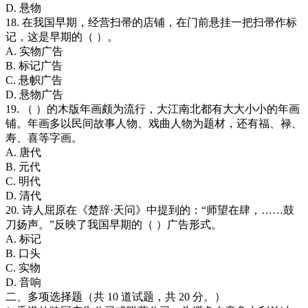
D. 悬物
18. 在我国早期，经营扫帚的店铺，在门前悬挂一把扫帚作标
记，这是早期的（ ）。
A. 实物广告
B. 标记广告
C. 悬帜广告
D. 悬物广告
19. （ ）的木版年画颇为流行，大江南北都有大大小小的年画
铺。年画多以民间故事人物、戏曲人物为题材，还有福、禄、
寿、喜等字画。
A. 唐代
B. 元代
C. 明代
D. 清代
20. 诗人屈原在《楚辞·天问》中提到的：“师望在肆，……鼓
刀扬声。”反映了我国早期的（ ）广告形式。
A. 标记
B. 口头
C. 实物
D. 音响
二、多项选择题（共 10 道试题，共 20 分。）