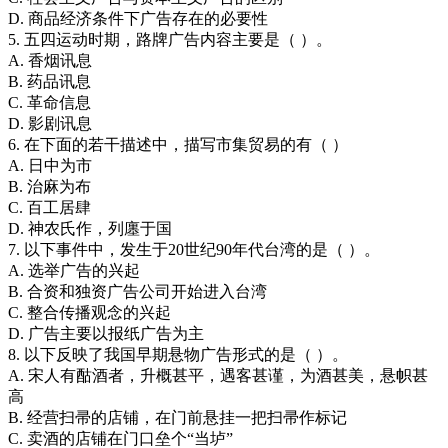
D. 商品经济条件下广告存在的必要性
5. 五四运动时期，路牌广告内容主要是（ ）。
A. 香烟讯息
B. 药品讯息
C. 革命信息
D. 影剧讯息
6. 在下面的若干描述中，描写市集贸易的有（ ）
A. 日中为市
B. 治麻为布
C. 百工居肆
D. 神农氏作，列廛于国
7. 以下事件中，发生于20世纪90年代台湾的是（ ）。
A. 选举广告的兴起
B. 合资和独资广告公司开始进入台湾
C. 整合传播观念的兴起
D. 广告主要以报纸广告为主
8. 以下反映了我国早期悬物广告形式的是（ ）。
A. 宋人有酤酒者，升概甚平，遇客甚谨，为酒甚美，悬帜甚
高
B. 经营扫帚的店铺，在门前悬挂一把扫帚作标记
C. 卖酒的店铺在门口垒个“当垆”