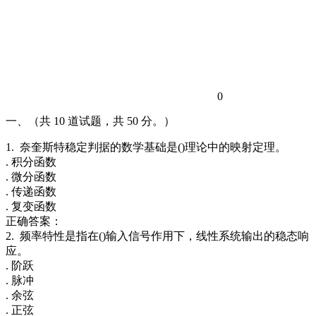
0
一、（共 10 道试题，共 50 分。）
1. 奈奎斯特稳定判据的数学基础是()理论中的映射定理。
. 积分函数
. 微分函数
. 传递函数
. 复变函数
正确答案：
2. 频率特性是指在()输入信号作用下，线性系统输出的稳态响
应。
. 阶跃
. 脉冲
. 余弦
. 正弦