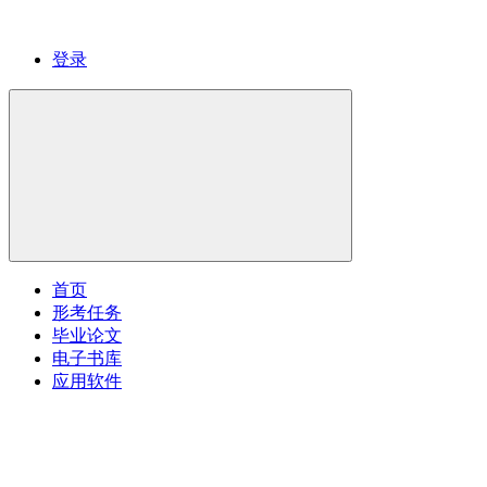
登录
首页
形考任务
毕业论文
电子书库
应用软件