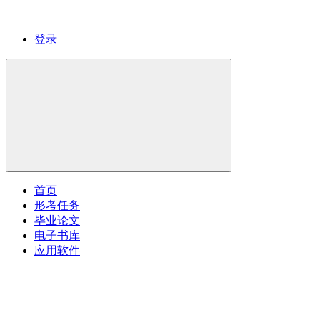
登录
首页
形考任务
毕业论文
电子书库
应用软件