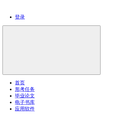
登录
首页
形考任务
毕业论文
电子书库
应用软件