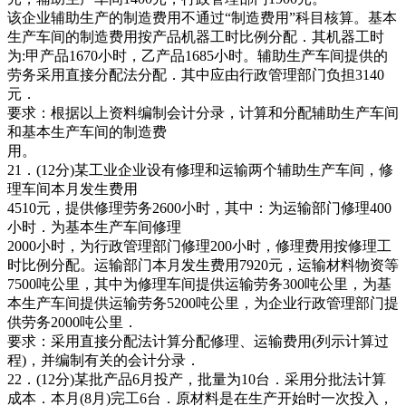
该企业辅助生产的制造费用不通过“制造费用”科目核算。基本
生产车间的制造费用按产品机器工时比例分配．其机器工时
为:甲产品1670小时，乙产品1685小时。辅助生产车间提供的
劳务采用直接分配法分配．其中应由行政管理部门负担3140
元．
要求：根据以上资料编制会计分录，计算和分配辅助生产车间
和基本生产车间的制造费
用。
21．(12分)某工业企业设有修理和运输两个辅助生产车间，修
理车间本月发生费用
4510元，提供修理劳务2600小时，其中：为运输部门修理400
小时．为基本生产车间修理
2000小时，为行政管理部门修理200小时，修理费用按修理工
时比例分配。运输部门本月发生费用7920元，运输材料物资等
7500吨公里，其中为修理车间提供运输劳务300吨公里，为基
本生产车间提供运输劳务5200吨公里，为企业行政管理部门提
供劳务2000吨公里．
要求：采用直接分配法计算分配修理、运输费用(列示计算过
程)，并编制有关的会计分录．
22．(12分)某批产品6月投产，批量为10台．采用分批法计算
成本．本月(8月)完工6台．原材料是在生产开始时一次投入，