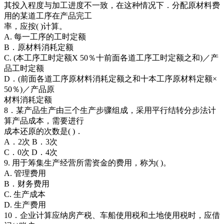
其投入程度与加工进度不一致，在这种情况下．分配原材料费
用的某道工序在产品完工
率，应按( )计算。
A. 每一工序的工时定额
B．原材料消耗定额
C. (本工序工时定额X 50％十前面各道工序工时定额之和)／产
品工时定额
D．(前面各道工序原材料消耗定额之和十本工序原材料定额×
50％)／产品原
材料消耗定额
8．某产品生产由三个生产步骤组成，采用平行结转分步法计
算产品成本，需要进行
成本还原的次数是( )．
A．2次 B．3次
C．0次 D．4次
9. 用于筹集生产经营所需资金的费用，称为( )。
A. 管理费用
B．财务费用
C. 生产成本
D. 生产费用
10．企业计算应纳房产税、车船使用税和土地使用税时，应借