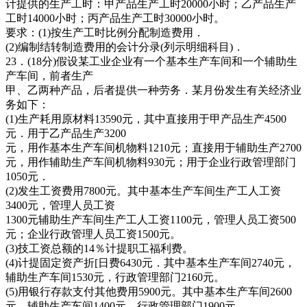
计提供的生产工时：甲产品生产工时20000小时；乙产品生产
工时14000小时；丙产品生产工时30000小时。
要求：(1)按生产工时比例分配制造费用．
(2)编制结转制造费用的会计分录(列示明细科目)．
23．(18分)假设某工业企业有一个基本生产车间和一个辅助生
产车间，前者生产
甲、乙两种产品，后者提供一种劳务．某月份发生有关经济业
务如下：
(1)生产耗用原材料13590元，其中直接用于甲产品生产4500
元．用于乙产品生产3200
元，用作基本生产车间机物料1210元；直接用于辅助生产2700
元，用作辅助生产车间机物料930元；用于企业行政管理部门
1050元．
(2)发生工资费用7800元。其中基本生产车间生产工人工资
3400元，管理人员工资
1300元辅助生产车间生产工人工资1100元，管理人员工资500
元；企业行政管理人员工资1500元。
(3)技工资总额的14％计提职工福利费。
(4)计提固定资产折[日费6430元．其中基本生产车间2740元，
辅助生产车间1530元，行政管理部门2160元。
(5)用银行存款支付其他费用5900元。其中基本生产车间2600
元，辅助生产车间1400元，行政管理部门1900元。