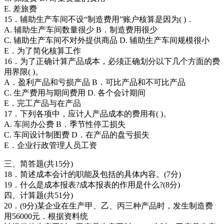
E. 差旅费
15．辅助生产车间不设“制造费用”账户核算是因为( )．
A. 辅助生产车间数量很少 B．制造费用很少
C. 辅助生产车间不对外提供商品 D. 辅助生产车间规模很小
E．为了简化核算工作
16．为了正确计算产品成本，必须正确划分以下几个方面的费
用界限( )。
A．盈利产品和亏损产品 B．可比产品和不可比产品
C. 生产费用与期间费用 D. 各个会计期间
E．完工产品与在产品
17．下列各项中，应计人产品成本的费用有( )。
A. 车间办公费 B．季节性停工损失
C. 车间设计制图费 D．在产品的盘亏损失
E．企业行政管理人员工资
三、简答题(共15分)
18．简述成本会计的职能及包括的具体内容。(7分)
19．什么是成本报表?成本报表的作用是什么?(8分)
四、计算题(共51分)
20．(9分)某企业在生产甲、乙、丙三种产品时，发生制造费
用56000元．根据资料统