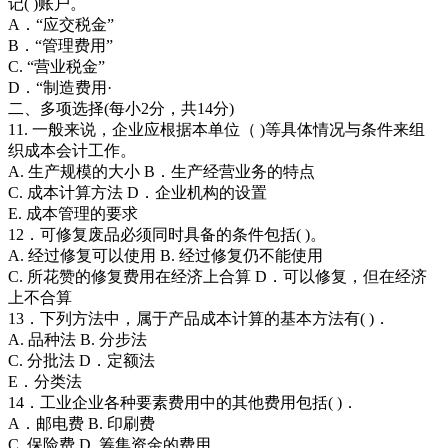
记( )账户。
A．“应交税金”
B．“管理费用”
C. “营业税金”
D．“制造费用·
二、多项选择(每小2分，共14分)
11. 一般来说，企业应根据本单位（ )等具体情况与条件来组
织成本会计工作。
A. 生产规模的大小 B．生产经营业务的特点
C. 成本计算方法 D．企业机构的设置
E. 成本管理的要求
12．可修复废品必须同时具备的条件包括( )。
A. 经过修复可以使用 B. 经过修复仍不能使用
C. 所花赞的修复费用在经济上合算 D．可以修复，但在经济
上不合算
13．下列方法中，属于产品成本计算的基本方法有( )．
A. 品种法 B. 分步法
C. 分批法 D．定额法
E．分类法
14．工业企业各种要素费用中的其他费用包括( )．
A．邮电费 B. 印刷费
C. 保险费 D. 筹集资金的费用