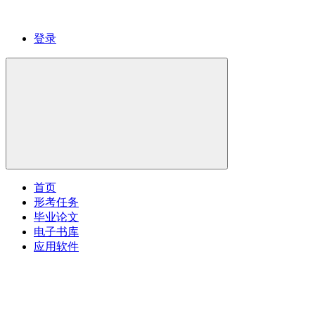
登录
首页
形考任务
毕业论文
电子书库
应用软件