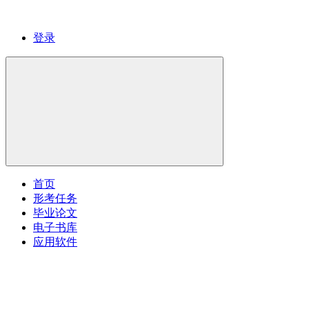
登录
首页
形考任务
毕业论文
电子书库
应用软件